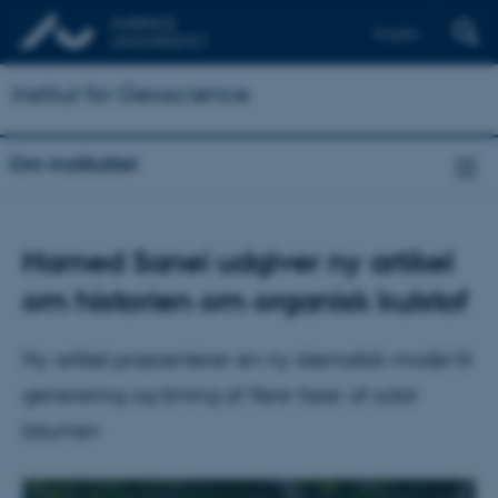
English
Institut for Geoscience
Om instituttet
Hamed Sanei udgiver ny artikel
om historien om organisk kulstof
Ny artikel præsenterer en ny skematisk model til
generering og timing af flere faser af solid
bitumen