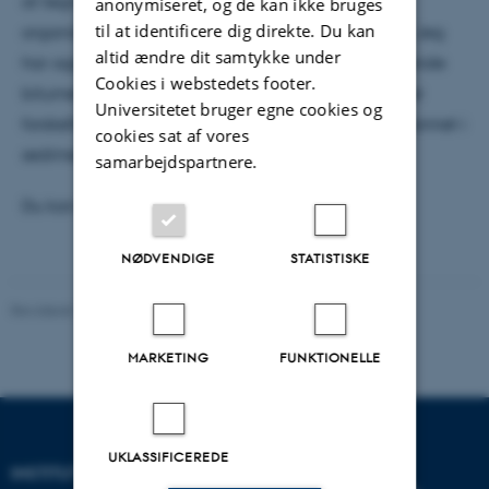
at tegne et mere komplet billede af historien om
anonymiseret, og de kan ikke bruges
til at identificere dig direkte. Du kan
organisk kulstof gennem den termiske modenhed. Jeg
altid ændre dit samtykke under
har også forsøgt at gøre rede for de meget forvirrende
Cookies i webstedets footer.
bitumen, solid bitumen og pyrobitumen, som alle er
Universitetet bruger egne cookies og
forskellige former for sekundært organisk kulstof dannet i
cookies sat af vores
sedimentære bassiner. ”
samarbejdspartnere.
Du kan læse artiklen
her.
NØDVENDIGE
STATISTISKE
Revideret 20.02.2026
MARKETING
FUNKTIONELLE
UKLASSIFICEREDE
INSTITUT FOR GEOSCIENCE