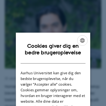
Cookies giver dig en
ENGLISH
bedre brugeroplevelse
DANISH
Aarhus Universitet kan give dig den
bedste brugeroplevelse, når du
25. september 2020
af
Kathrine Lindgaard
vælger ”Accepter alle” cookies.
Hames Saneis artikel "Genesis of solid bitumen" er netop
Cookies gemmer oplysninger om,
blevet offentliggjort i Scientific Reports. Hamed Sanei
hvordan en bruger interagerer med et
beskriver selv artiklen således: ”Artiklen er mit forsøg på
website. Alle dine data er