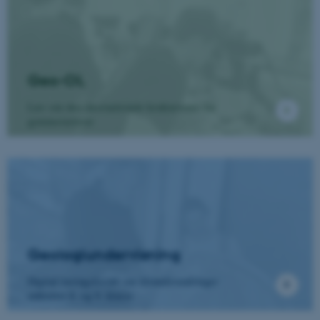
Geo-OL
Læs om den internationale konkurrence for
gymnasieelever
Geologiundervisning
Digital læringsforløb om klimaforandringer
målrettet 8. og 9. klasse