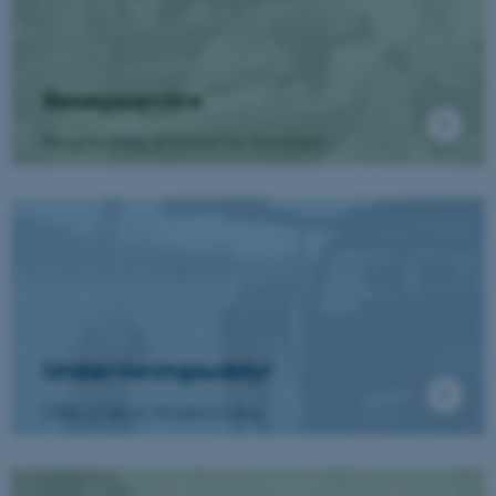
Besøgsservice
Besøg/foredrag på Institut for Geoscience
Undervisningsudstyr
Udlån af udstyr til undervisning