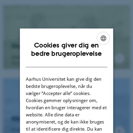
Cookies giver dig en
Studerende for en dag
ENGLISH
bedre brugeroplevelse
Sådan kan du blive Studerende for en dag på
DANISH
Geoscience
Aarhus Universitet kan give dig den
bedste brugeroplevelse, når du
vælger ”Accepter alle” cookies.
Cookies gemmer oplysninger om,
hvordan en bruger interagerer med et
website. Alle dine data er
Klimadialog
anonymiseret, og de kan ikke bruges
til at identificere dig direkte. Du kan
Få besøg af en klimaforsker fra Institut for