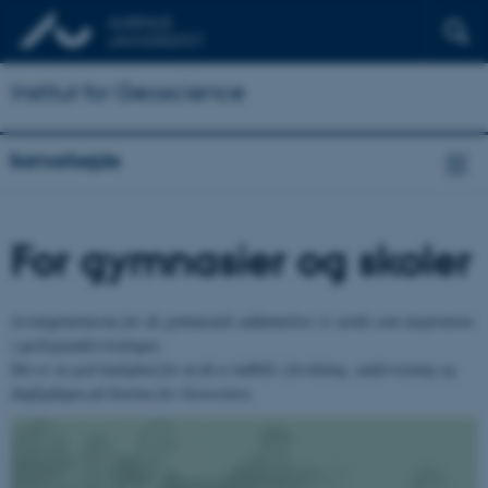
Institut for Geoscience
Samarbejde
For gymnasier og skoler
Arrangementerne for de gymnasiale uddannelser er tænkt som inspiration
i geologiundervisningen.
Det er en god mulighed for at få et indblik i forskning, undervisning og
dagligdagen på Institut for Geoscience.