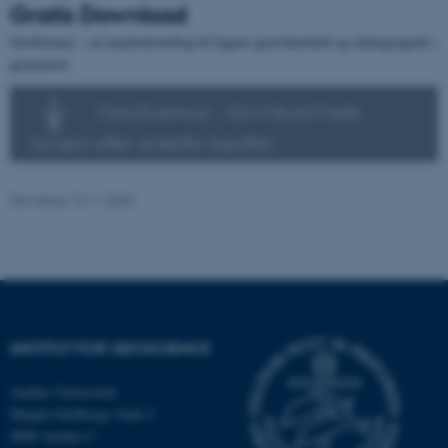
Gratis Download
GeoScience - en inspirationsbog til fagene geovidenskab og naturgeografi i
Navn
Udbyder / Domæne
gymnasiet
be_typo_user
TYPO3 Association
.au.dk
GeoScience - download hele
bogen eller enkelte kapitler
fe_typo_user
Typo3 Association
.au.dk
Revideret 13.11.2025
INSTITUT FOR GEOSCIENCE
Aarhus Universitet
Høegh-Guldbergs Gade 2
8000 Aarhus C