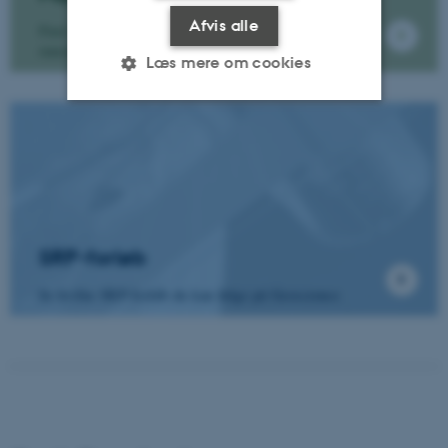
Afvis alle
Find videoer, artikler og podcasts om alt fra
rumskrot til neandertalere
Læs mere om cookies
Nødvendige
Statistiske
Marketing
Funktionelle
Uklassificerede
SRP-forløb
Nødvendige cookies hjælper
med at gøre hjemmesiden
Se hvilke SRP-forløb du kan følge på Geoscience
brugbar ved at aktivere nogle
grundlæggende funktioner
som navigation mm.
Hjemmesiden kan ikke
fungerer uden disse cookies.