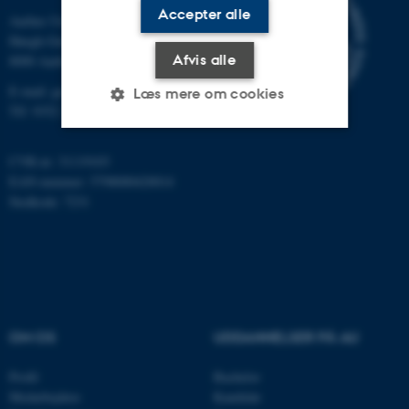
Accepter alle
Aarhus Universitet
Høegh-Guldbergs Gade 2
Afvis alle
8000 Aarhus C
E-mail: geologi@au.dk
Læs mere om cookies
Tlf: 9352 2570
CVR-nr: 31119103
Nødvendige
Statistiske
Marketing
EAN-nummer: 5798000420014
Funktionelle
Uklassificerede
Stedkode: 7231
Nødvendige cookies hjælper
med at gøre hjemmesiden
brugbar ved at aktivere nogle
OM OS
UDDANNELSER PÅ AU
grundlæggende funktioner
som navigation mm.
Profil
Bachelor
Hjemmesiden kan ikke
Medarbejdere
Kandidat
fungerer uden disse cookies.