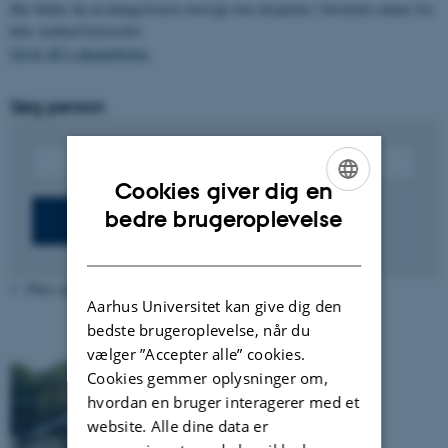
Her finder du en kategoriseret oversigt over eksperter i bestemte emner fra
hele AarhusUniversitet.
Gå til AU's ekspertlister.
Søg person
Cookies giver dig en
ENGLISH
bedre brugeroplevelse
DANISH
Pure serveren er ikke tilgængelig lige nu.
Aarhus Universitet kan give dig den
bedste brugeroplevelse, når du
vælger ”Accepter alle” cookies.
Cookies gemmer oplysninger om,
hvordan en bruger interagerer med et
website. Alle dine data er