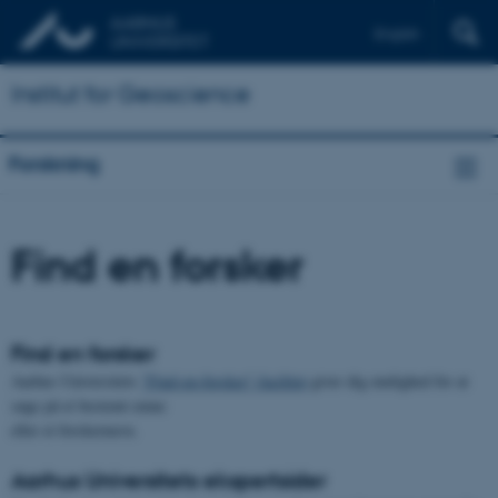
English
Institut for Geoscience
Forskning
Find en forsker
Find en forsker
Aarhus Universitets
"Find-en-forsker"-facilitet
giver dig mulighed for at
søge på et bestemt emne
eller et forskernavn.
Aarhus Universitets ekspertsider