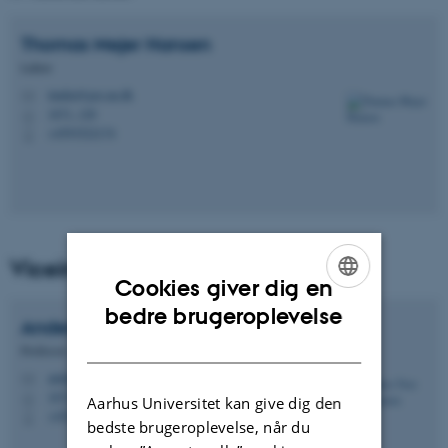
Thomas Mejer
Hansen
Lektor
tmeha@geo.au.dk
M
1671, 120
H
+4593522174
P
Viceinstitutleder for forskning
Cookies giver dig en
ENGLISH
bedre brugeroplevelse
Anders Vest
Christiansen
DANISH
Professor
anders.vest@geo.au.dk
M
1671, 221
H
Aarhus Universitet kan give dig den
+4529454305
P
bedste brugeroplevelse, når du