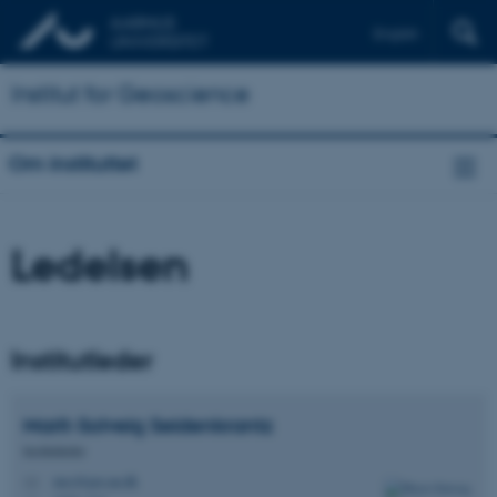
English
Institut for Geoscience
Om instituttet
Ledelsen
Institutleder
Marit-Solveig
Seidenkrantz
Institutleder
mss@geo.au.dk
M