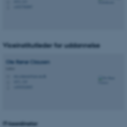
1672, 213
H
+4527782897
P
Viceinstitutleder for uddannelse
Ole Rønø
Clausen
Lektor
ole.r.clausen@geo.au.dk
M
1671, 319
H
+4593522855
P
IT-koordinator