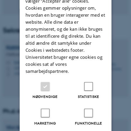
vælger ”Accepter alle” cookies.
Cookies gemmer oplysninger om,
hvordan en bruger interagerer med et
website. Alle dine data er
Sekretariatsleder
anonymiseret, og de kan ikke bruges
til at identificere dig direkte. Du kan
altid ændre dit samtykke under
Katrine Solvang
Larsen
Cookies i webstedets footer.
Chefkonsulent
Universitetet bruger egne cookies og
katrinesolvang@au.dk
M
cookies sat af vores
1442, 121
H
samarbejdspartnere.
+4540873919
P
NØDVENDIGE
STATISTISKE
Ph.d.-koordinator
MARKETING
FUNKTIONELLE
Vivi Kathrine
Pedersen