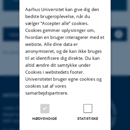
Aarhus Universitet kan give dig den
bedste brugeroplevelse, når du
vælger ”Accepter alle” cookies.
Cookies gemmer oplysninger om,
Vejledninger og ansættelsesprocedurer
hvordan en bruger interagerer med et
website. Alle dine data er
anonymiseret, og de kan ikke bruges
Revideret 13.11.2025
til at identificere dig direkte. Du kan
altid ændre dit samtykke under
Cookies i webstedets footer.
Universitetet bruger egne cookies og
cookies sat af vores
samarbejdspartnere.
INSTITUT FOR GEOSCIENCE
Aarhus Universitet
Høegh-Guldbergs Gade 2
NØDVENDIGE
STATISTISKE
8000 Aarhus C