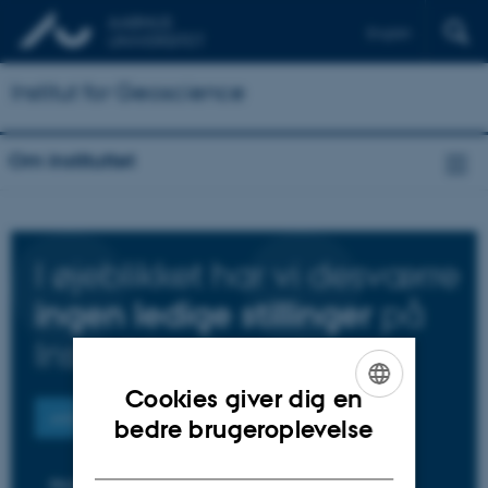
English
Institut for Geoscience
Om instituttet
I øjeblikket har vi desværre
på
ingen ledige stillinger
Institut for Geoscience
Cookies giver dig en
ANDRE LEDIGE STILLINGER PÅ AARHUS UNIVERSITET
ENGLISH
bedre brugeroplevelse
DANISH
PH.D.-STILLINGER