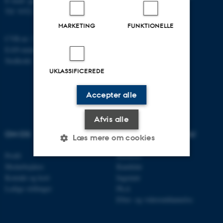
E-mail: geologi@au.dk
Tlf: 9352 2570
MARKETING
FUNKTIONELLE
CVR-nr: 31119103
EAN-nummer: 5798000420014
Stedkode: 7231
UKLASSIFICEREDE
Accepter alle
Afvis alle
OM OS
UDDANNELSER PÅ AU
Læs mere om cookies
Profil
Bachelor
Medarbejdere
Kandidat
Nødvendige
Statistiske
Marketing
Kontakt og kort
Ingeniør
Ledige stillinger
Ph.d.
Funktionelle
Uklassificerede
Efter- og videreuddannelse