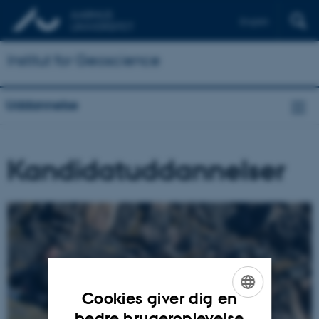
English
Institut for Geoscience
Uddannelse
Kandidatuddannelser
Cookies giver dig en
ENGLISH
bedre brugeroplevelse