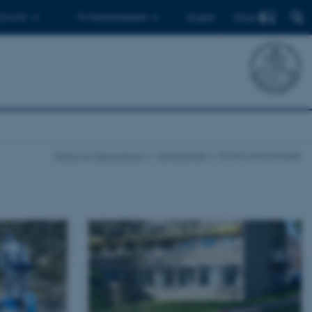
Find
 ph.d.er
Til medarbejdere
English
Institut for Geoscience
Samarbejde
Erhvervssamarbejde