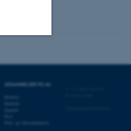
Uklassificerede
ere nogle
rer uden disse
UDDANNELSER PÅ AU
©
—
Cookies på au.dk
Privatlivspolitik
Bachelor
Kandidat
Tilgængelighedserklæring
Ingeniør
Ph.d.
 vores CMS-udbyder,
Efter- og videreuddannelse
identificere en backend-
bruger er logget ind i