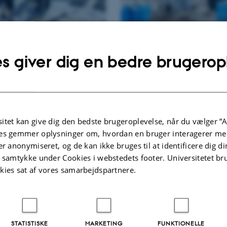
Offentlig-private
forsker
s giver dig en bedre brugerop
partnerskaber
itet kan give dig den bedste brugeroplevelse, når du vælger ”A
es gemmer oplysninger om, hvordan en bruger interagerer med
er anonymiseret, og de kan ikke bruges til at identificere dig d
t samtykke under Cookies i webstedets footer. Universitetet br
kies sat af vores samarbejdspartnere.
STATISTISKE
MARKETING
FUNKTIONELLE