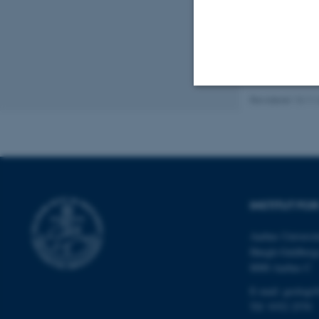
Samarb
studere
Revideret 13.11
Nødvendige
Nødvendige cooki
grundlæggende fu
INSTITUT FO
cookies.
Aarhus Universit
Høegh-Guldberg
8000 Aarhus C
Navn
be_typo_user
E-mail: geologi
Tlf: 9352 2570