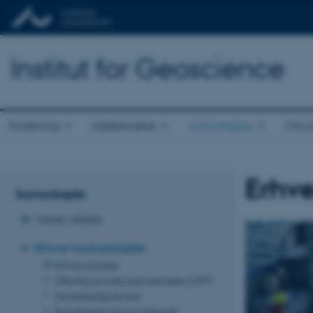
Institut for Geoscience
Forskning
Uddannelse
Samarbejde
Om in
Erhv
Samarbejde
Vand i Afrika
Erhvervssamarbejde
Erhvervsforsker
Offentlig-private partnerskaber (OPP)
Samarbejdspartnere
Samarbejde med studerende