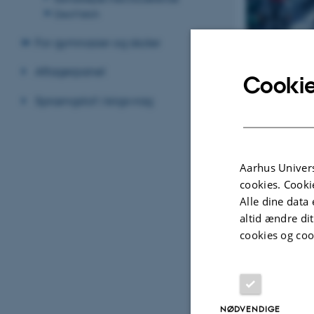
GeoMatch
For gymnasier og skoler
Aftagerpanel
Erhvervs
Cookie
Sprængstof i krigsvrag
Aarhus Univers
cookies. Cooki
Alle dine data 
altid ændre di
cookies og coo
NØDVENDIGE