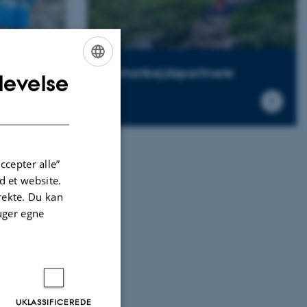
Samarbejdspartnere
levelse
ENGLISH
DANISH
ccepter alle”
 et website.
irekte. Du kan
uger egne
UKLASSIFICEREDE