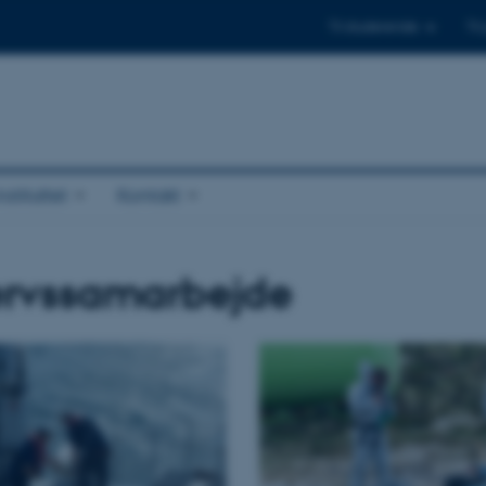
Til studerende
Til
stituttet
Kontakt
ervssamarbejde