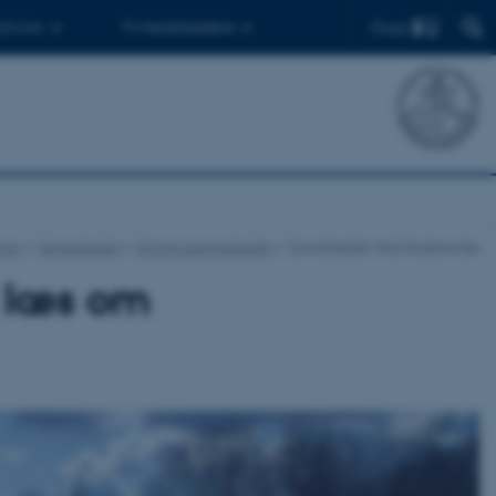
Find
 ph.d.er
Til medarbejdere
ence
Samarbejde
Erhvervssamarbejde
Samarbejde med studerende
- læs om