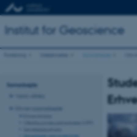
Institut for Geoscience
Forskning
Uddannelse
Samarbejde
Om in
Stude
Samarbejde
Erhve
Vand i Afrika
Erhvervssamarbejde
Erhvervsforsker
Offentlig-private partnerskaber (OPP)
Samarbejdspartnere
Samarbejde med studerende