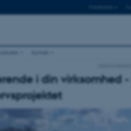
Til studerende
Til
stituttet
Kontakt
Institut for Geosci
rende i din virksomhed 
rvsprojektet