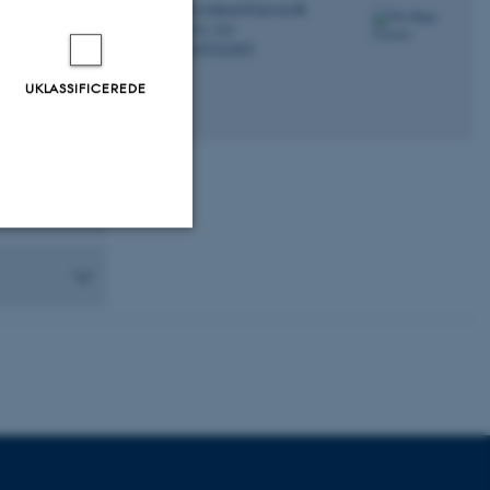
ole.r.clausen@geo.au.dk
M
1671, 319
H
+4593522855
P
UKLASSIFICEREDE
Uklassificerede
ere nogle
rer uden disse