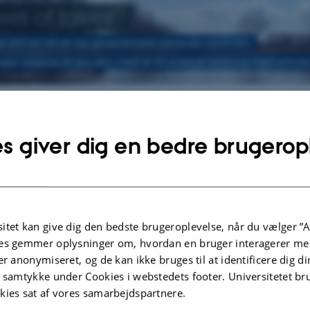
eret af talent?
ge erhvervslivet og geosciencestuderende sammen.
re udgave af dig selv med at få praktisk erfaring med erhvervs
 Erhvervsprojektet?
s giver dig en bedre brugerop
tet giver erhvervslivet adgang til den nyeste viden, mulighed for at dyrke sam
tet og mulighed for at rekruttere potentielle nye talenter.
er er en mulighed for både bachelor- og kandidatstuderende til at få erfaring i 
rksomhed.
itet kan give dig den bedste brugeroplevelse, når du vælger ”A
 får konkrete opgaver mellem hænderne og afprøver sin geologiske/geofysiske 
es gemmer oplysninger om, hvordan en bruger interagerer med
hvervsprojektet styrker den studerendes kompetencer såsom kreativitet, selvs
er anonymiseret, og de kan ikke bruges til at identificere dig d
. Samtidig henter den studerende inspiration til at vælge retning for arbejdsliv
t samtykke under Cookies i webstedets footer. Universitetet br
kies sat af vores samarbejdspartnere.