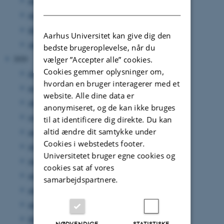
april 2021
(6 poster)
DANISH
marts 2021
(9 poster)
februar 2021
(4 poster)
Aarhus Universitet kan give dig den
januar 2021
(6 poster)
bedste brugeroplevelse, når du
2020
vælger ”Accepter alle” cookies.
Cookies gemmer oplysninger om,
december 2020
(1 post)
hvordan en bruger interagerer med et
november 2020
(2 poster)
website. Alle dine data er
oktober 2020
(2 poster)
anonymiseret, og de kan ikke bruges
september 2020
(4 poster)
til at identificere dig direkte. Du kan
altid ændre dit samtykke under
august 2020
(2 poster)
Cookies i webstedets footer.
juli 2020
(3 poster)
Universitetet bruger egne cookies og
juni 2020
(2 poster)
cookies sat af vores
maj 2020
(5 poster)
samarbejdspartnere.
april 2020
(3 poster)
marts 2020
(2 poster)
februar 2020
(1 post)
NØDVENDIGE
STATISTISKE