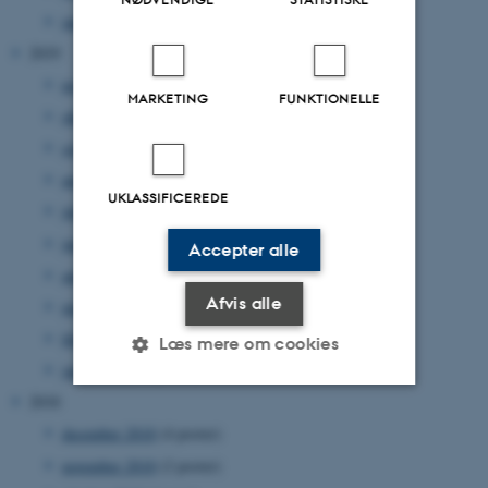
januar 2020
(2 poster)
2019
november 2019
(2 poster)
MARKETING
FUNKTIONELLE
oktober 2019
(3 poster)
september 2019
(6 poster)
august 2019
(3 poster)
UKLASSIFICEREDE
juli 2019
(7 poster)
juni 2019
(3 poster)
Accepter alle
april 2019
(3 poster)
Afvis alle
marts 2019
(4 poster)
februar 2019
(4 poster)
Læs mere om cookies
januar 2019
(2 poster)
2018
Nødvendige
Statistiske
Marketing
december 2018
(4 poster)
november 2018
(2 poster)
Funktionelle
Uklassificerede