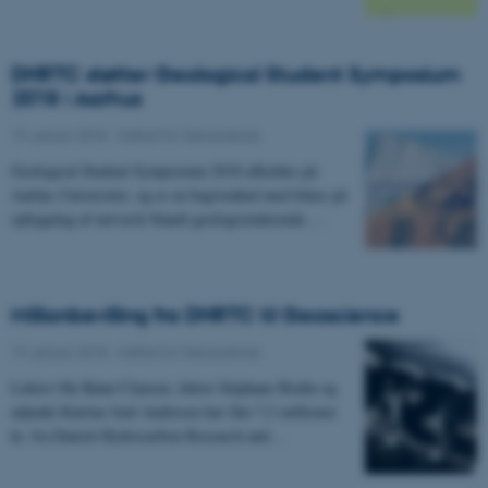
DHRTC støtter Geological Student Symposium
2018 i Aarhus
19. januar 2018
-
Institut for Geoscience
Geological Student Symposium 2018 afholdes på
Aarhus Universitet, og er en begivenhed med fokus på
opbygning af netværk blandt geologistuderende.…
Millionbevilling fra DHRTC til Geoscience
19. januar 2018
-
Institut for Geoscience
Lektor Ole Rønø Clausen, lektor Stéphane Bodin og
adjunkt Katrine Juul Andresen har fået 7,2 millioner
kr. fra Danish Hydrocarbon Research and…