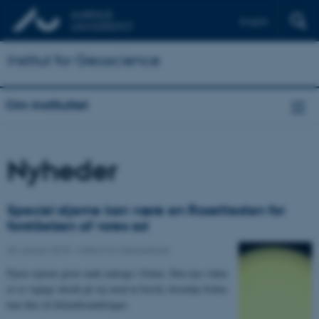
English
Institut for Geoscience
Om instituttet
Nyheder
Speciel stjerne kan være en Rosettesten for
forståelsen af vores sol
30. januar 2018
-
Institut for Geoscience
Fjern stjerne giver unik indsigt i Solen. Den nye viden
er et vigtigt skridt på vej mod at forstå, hvordan Solen
kan føre til klimaforandringer.