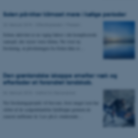
Solen påvirker klimaet mere i kølige perioder
20. februar 2015
-
Offentligheden / Pressen
Solens aktivitet er en vigtig faktor i det komplicerede
samspil, der styrer vores klima. Nu viser ny
forskning, at påvirkningen fra Solen ikke er…
Den grønlandske iskappe smelter væk og
efterlader et forandret landskab.
06. februar 2015
-
Institut for Geoscience
Nyt forskningsprojekt vil besvare, hvor meget isen har
slebet af de sydgrønlandske fjeldtoppe gennem de
seneste millioner år. Læs ph.d.-studerende…