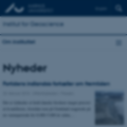
English
Institut for Geoscience
Om instituttet
Nyheder
Fortidens indlandsis fortæller om fremtiden
20. februar 2015
-
Offentligheden / Pressen
Det er lykkedes et hold danske forskere meget præcist
at kvantificere, hvordan isen på Grønland reagerede på
en varmeperiode for 8.000-5.000 år siden,…