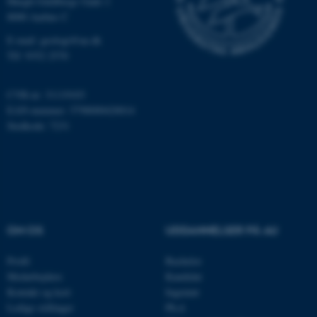
Høegh-Guldbergs Gade 2
XSRF-TOKEN
event.au.dk
8000 Aarhus C
E-mail: geologi@au.dk
Tlf: 9352 2570
li_gc
LinkedIn Corporation
.linkedin.com
CVR-nr: 31119103
x-ms-gateway-slice
Microsoft Corporation
EAN-nummer: 5798000420014
login.microsoftonline.com
Stedkode: 7231
CFTOKEN
Adobe Inc.
eddiprod.au.dk
OM OS
UDDANNELSER PÅ AU
brwConsent
.airtable.com
Profil
Bachelor
Medarbejdere
Kandidat
Kontakt og kort
Ingeniør
Ledige stillinger
Ph.d.