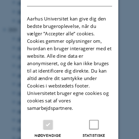
marts 2021
(9 poster)
februar 2021
(4 poster)
Aarhus Universitet kan give dig den
januar 2021
(6 poster)
bedste brugeroplevelse, når du
2020
vælger ”Accepter alle” cookies.
december 2020
(1 post)
Cookies gemmer oplysninger om,
november 2020
(2 poster)
hvordan en bruger interagerer med et
website. Alle dine data er
oktober 2020
(2 poster)
anonymiseret, og de kan ikke bruges
september 2020
(4 poster)
til at identificere dig direkte. Du kan
august 2020
(2 poster)
altid ændre dit samtykke under
juli 2020
(3 poster)
Cookies i webstedets footer.
juni 2020
(2 poster)
Universitetet bruger egne cookies og
cookies sat af vores
maj 2020
(5 poster)
samarbejdspartnere.
april 2020
(3 poster)
marts 2020
(2 poster)
februar 2020
(1 post)
NØDVENDIGE
STATISTISKE
januar 2020
(2 poster)