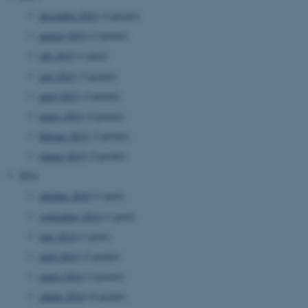
ARRAffinity
Microsoft Corporation
december 2015
(4 poster)
.mitstudie.au.dk
august 2015
(3 poster)
juli 2015
(1 post)
maj 2015
(3 poster)
esctx
Microsoft Corporation
.login.microsoftonline.com
april 2015
(2 poster)
marts 2015
(2 poster)
fpc
Microsoft Corporation
login.microsoftonline.com
februar 2015
(3 poster)
januar 2015
(2 poster)
__cf_bm
Cloudflare Inc.
.pure.au.dk
2014
oktober 2014
(1 post)
september 2014
(1 post)
__cf_bm
Cloudflare Inc.
juni 2014
(1 post)
.linkedin.com
april 2014
(2 poster)
marts 2014
(3 poster)
januar 2014
(4 poster)
__cf_bm
Cloudflare Inc.
.twitter.com