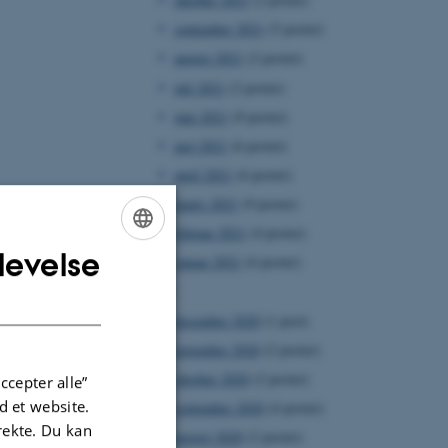
september 2021
(5 poster)
august 2021
(2 poster)
juli 2021
(2 poster)
juni 2021
(9 poster)
maj 2021
(6 poster)
april 2021
(6 poster)
marts 2021
(9 poster)
februar 2021
(4 poster)
levelse
ENGLISH
januar 2021
(6 poster)
2020
DANISH
december 2020
(1 post)
november 2020
(2 poster)
oktober 2020
(2 poster)
ccepter alle”
 et website.
september 2020
(4 poster)
irekte. Du kan
august 2020
(2 poster)