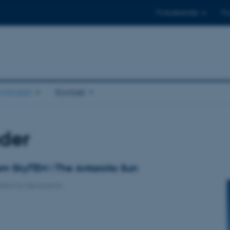
Til studerende
Til
stituttet
Kontakt
der
 om SkyTEM i The Antarctic Sun
nstitut for Geoscience