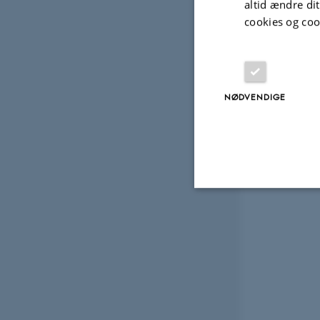
altid ændre di
cookies og coo
NØDVENDIGE
Nødvendige
Nødvendige cooki
grundlæggende fu
cookies.