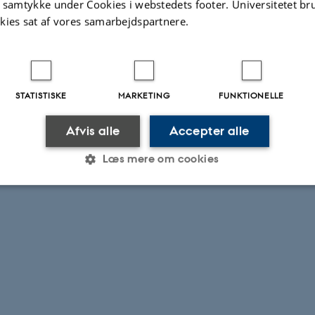
t samtykke under Cookies i webstedets footer. Universitetet br
kies sat af vores samarbejdspartnere.
STATISTISKE
MARKETING
FUNKTIONELLE
Afvis alle
Accepter alle
Læs mere om cookies
Statistiske
Marketing
Funktionelle
es hjælper med at gøre hjemmesiden brugbar ved at aktiv
nktioner som navigation mm. Hjemmesiden kan ikke funge