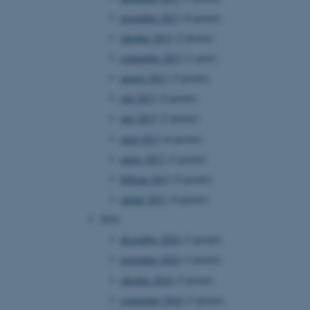
ebsites run on the Windows
november 2017
(4 poster)
is used for load balancing
 page requests are routed
oktober 2017
(2 poster)
y browsing session.
september 2017
(1 post)
crosoft to securely verify
august 2017
(2 poster)
crosoft to securely verify
juli 2017
(2 poster)
maj 2017
(2 poster)
istinguish between
 beneficial for the
april 2017
(4 poster)
e valid reports on the use
marts 2017
(2 poster)
istinguish between
februar 2017
(2 poster)
 beneficial for the
e valid reports on the use
januar 2017
(4 poster)
2016
istinguish between
 beneficial for the
december 2016
(3 poster)
e valid reports on the use
november 2016
(3 poster)
ure as a hosting platform
oktober 2016
(3 poster)
ing, this cookie ensures
isitor browsing session
september 2016
(3 poster)
he same server in the