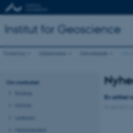
Institut for Geoscience
Forskning
Uddannelse
Samarbejde
Om in
Nyhe
Om instituttet
Strategi
En artikel
Historie
29. april 2019
-
I
Ledelsen
Medarbejdere