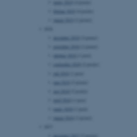
marts 2019
(4 poster)
februar 2019
(4 poster)
januar 2019
(2 poster)
2018
 vores CMS-udbyder,
identificere en backend-
december 2018
(4 poster)
bruger er logget ind i
november 2018
(2 poster)
rbundet med Typo3-
oktober 2018
(1 post)
emet. Det bruges generelt
ntifikator for at gøre det
september 2018
(2 poster)
præferencer, men i mange
 ikke nødvendigt, da det
juli 2018
(1 post)
lt af platformen, skønt
webstedsadministratorer. I
juni 2018
(5 poster)
dstillet til at blive
en browsersession. Det
maj 2018
(5 poster)
entifikator i stedet for
april 2018
(1 post)
ose platform session
emmesider, som er skrevet
marts 2018
(1 post)
gi. Den bruges af serveren
onym brugersession.
januar 2018
(3 poster)
session cookie, brugt af
2017
Bruges normalt til at
ugersession af serveren.
december 2017
(3 poster)