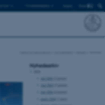
Find
 ph.d.er
Til medarbejdere
English
Institut for Geoscience
Om instituttet
Aktuelt
Nyheder
Nyhedsarkiv
2026
juli 2026
(2 poster)
juni 2026
(5 poster)
maj 2026
(6 poster)
marts 2026
(1 post)