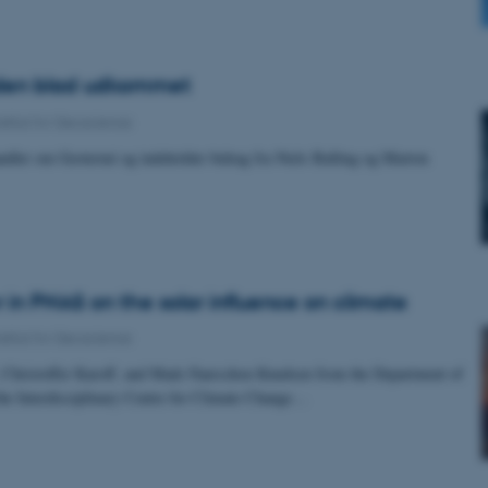
den blad udkommet
nstitut for Geoscience
dler om Geotermi og indeholder bidrag fra Niels Balling og Marton
in PNAS on the solar influence on climate
nstitut for Geoscience
, Christoffer Karoff, and Mads Faurschou Knudsen from the Department of
he Interdisciplinary Centre for Climate Change…