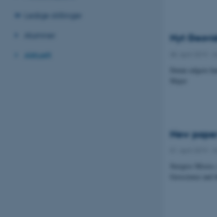
Ledige stillinger
Alumner
Nyt Geovi
08. april 2019
-
I
Aktuelt
Denne udgave han
Major
New paper 
01. april 2019
-
I
Stergios Misios
Geoscience and t