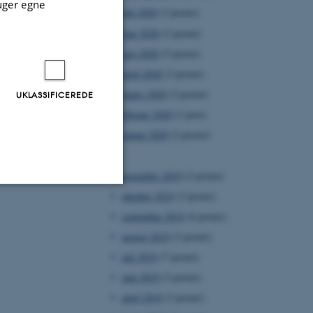
uger egne
juli 2020
(3 poster)
juni 2020
(2 poster)
maj 2020
(5 poster)
april 2020
(3 poster)
marts 2020
(2 poster)
UKLASSIFICEREDE
februar 2020
(1 post)
januar 2020
(2 poster)
2019
november 2019
(2 poster)
oktober 2019
(3 poster)
Uklassificerede
september 2019
(6 poster)
august 2019
(3 poster)
juli 2019
(7 poster)
ere nogle
juni 2019
(3 poster)
rer uden disse
april 2019
(3 poster)