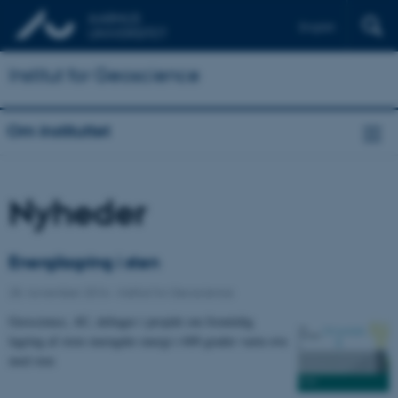
English
Institut for Geoscience
Om instituttet
Nyheder
Energilagring i sten
28. november 2016
-
Institut for Geoscience
Geoscience, AU, deltager i projekt om fremtidig
lagring af store mængder energi i 600 grader varm ovn
med sten