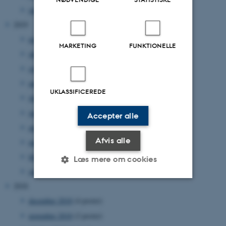
januar 2020
(2 poster)
2019
november 2019
(2 poster)
MARKETING
FUNKTIONELLE
oktober 2019
(3 poster)
september 2019
(6 poster)
august 2019
(3 poster)
UKLASSIFICEREDE
juli 2019
(7 poster)
juni 2019
(3 poster)
Accepter alle
april 2019
(3 poster)
Afvis alle
marts 2019
(4 poster)
februar 2019
(4 poster)
Læs mere om cookies
januar 2019
(2 poster)
2018
Nødvendige
Statistiske
Marketing
december 2018
(4 poster)
november 2018
(2 poster)
Funktionelle
Uklassificerede