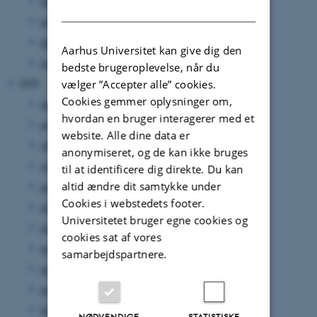
april 2021
(6 poster)
DANISH
marts 2021
(9 poster)
februar 2021
(4 poster)
Aarhus Universitet kan give dig den
januar 2021
(6 poster)
bedste brugeroplevelse, når du
2020
vælger ”Accepter alle” cookies.
Cookies gemmer oplysninger om,
december 2020
(1 post)
hvordan en bruger interagerer med et
november 2020
(2 poster)
website. Alle dine data er
oktober 2020
(2 poster)
anonymiseret, og de kan ikke bruges
september 2020
(4 poster)
til at identificere dig direkte. Du kan
altid ændre dit samtykke under
august 2020
(2 poster)
Cookies i webstedets footer.
juli 2020
(3 poster)
Universitetet bruger egne cookies og
juni 2020
(2 poster)
cookies sat af vores
maj 2020
(5 poster)
samarbejdspartnere.
april 2020
(3 poster)
marts 2020
(2 poster)
februar 2020
(1 post)
NØDVENDIGE
STATISTISKE