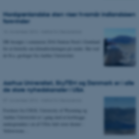
Nordgrønlandske sten viser hvornår indlandsisen
forsvinder
15. november 2016
-
Institut for Geoscience
DR besøgte i sommeren 2016 Station Nord i Grønland
for at fortælle om klimaforskningen på stedet. Her traf
de bl.a. geologer fra Aarhus Universitet.
Aarhus Universitet, SkyTEM og Danmark er i alle
de store nyhedskanaler i USA
07. november 2016
-
Institut for Geoscience
Forskere fra USGS, University of Wyoming og
Aarhus Universitet er i gang med at kortlægge
undergrunden i en af USAs helt store ikoner -
Yellowstone…