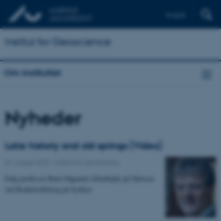
English
Institut for Geoscience
Om instituttet
Nyheder
Lake historiy and old springs (Video)
24. august 2015
-
Institut for Geoscience
Følg professor Bent Odgaards feltarbejde på Nørresø
ved Brahetrolleborg på Sydfyn