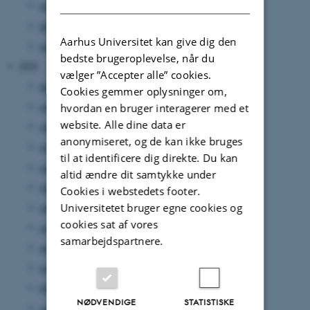
marts 2021
(9 poster)
februar 2021
(4 poster)
Aarhus Universitet kan give dig den
januar 2021
(6 poster)
bedste brugeroplevelse, når du
2020
vælger ”Accepter alle” cookies.
december 2020
(1 post)
Cookies gemmer oplysninger om,
november 2020
(2 poster)
hvordan en bruger interagerer med et
website. Alle dine data er
oktober 2020
(2 poster)
anonymiseret, og de kan ikke bruges
september 2020
(4 poster)
til at identificere dig direkte. Du kan
august 2020
(2 poster)
altid ændre dit samtykke under
juli 2020
(3 poster)
Cookies i webstedets footer.
juni 2020
(2 poster)
Universitetet bruger egne cookies og
cookies sat af vores
maj 2020
(5 poster)
samarbejdspartnere.
april 2020
(3 poster)
marts 2020
(2 poster)
februar 2020
(1 post)
NØDVENDIGE
STATISTISKE
januar 2020
(2 poster)