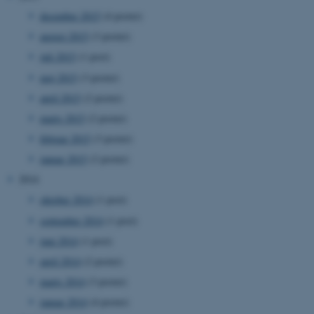
AWSALBTGCORS
Amazon Web Services, Inc.
december 2015
(4 poster)
airtable.com
august 2015
(3 poster)
juli 2015
(1 post)
maj 2015
(3 poster)
CFTOKEN
Adobe Inc.
eddiprod.au.dk
april 2015
(2 poster)
marts 2015
(2 poster)
februar 2015
(3 poster)
januar 2015
(2 poster)
2014
oktober 2014
(1 post)
september 2014
(1 post)
OptanonConsent
OneTrust LLC
juni 2014
(1 post)
.pure.au.dk
april 2014
(2 poster)
marts 2014
(3 poster)
januar 2014
(4 poster)