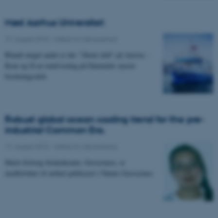
Mød Aarhus Universitet
19. august 2015
-
Institut for Geoscience
Blandt meget andet er der "Åbent skib" på Aurora. -
Kom og få en rundvisning på Danmarks nyeste
forskningsskib.
Robust global ocean cooling trend for the pre-
industrial Common Era.
17. august 2015
-
Institut for Geoscience
Marit-Solveig Seidenkrantz, Geoscience, er
medforfatter til artikel publiceret i Nature Geoscience