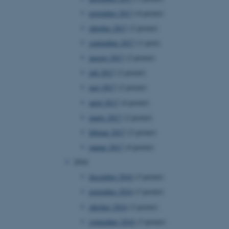
ebsites run on the Windows
november 2017
(4 poster)
is used for load balancing
 page requests are routed
oktober 2017
(2 poster)
y browsing session.
september 2017
(1 post)
crosoft to securely verify
august 2017
(2 poster)
crosoft to securely verify
juli 2017
(2 poster)
maj 2017
(2 poster)
istinguish between
 beneficial for the
april 2017
(4 poster)
e valid reports on the use
marts 2017
(2 poster)
istinguish between
februar 2017
(2 poster)
 beneficial for the
e valid reports on the use
januar 2017
(4 poster)
2016
istinguish between
 beneficial for the
december 2016
(3 poster)
e valid reports on the use
november 2016
(3 poster)
ure as a hosting platform
oktober 2016
(3 poster)
ing, this cookie ensures
isitor browsing session
september 2016
(3 poster)
he same server in the