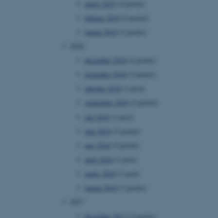
marts 2019
(4 poster)
februar 2019
(4 poster)
januar 2019
(2 poster)
2018
 vores CMS-udbyder,
identificere en backend-
december 2018
(4 poster)
bruger er logget ind i
november 2018
(2 poster)
rbundet med Typo3-
oktober 2018
(1 post)
emet. Det bruges generelt
ntifikator for at gøre det
september 2018
(2 poster)
præferencer, men i mange
 ikke nødvendigt, da det
juli 2018
(1 post)
lt af platformen, skønt
webstedsadministratorer. I
juni 2018
(5 poster)
dstillet til at blive
en browsersession. Det
maj 2018
(5 poster)
entifikator i stedet for
april 2018
(1 post)
ose platform session
emmesider, som er skrevet
marts 2018
(1 post)
gi. Den bruges af serveren
onym brugersession.
januar 2018
(3 poster)
session cookie, brugt af
2017
Bruges normalt til at
ugersession af serveren.
december 2017
(3 poster)