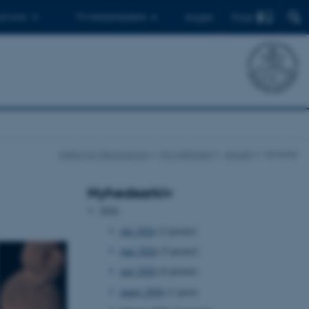
Find
 ph.d.er
Til medarbejdere
English
Institut for Geoscience
Om instituttet
Aktuelt
Nyheder
Nyhedsarkiv
2026
juli 2026
(2 poster)
juni 2026
(5 poster)
maj 2026
(6 poster)
marts 2026
(1 post)