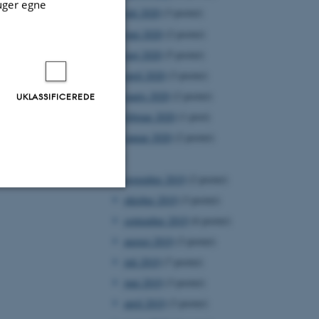
uger egne
juli 2020
(3 poster)
juni 2020
(2 poster)
maj 2020
(5 poster)
april 2020
(3 poster)
marts 2020
(2 poster)
UKLASSIFICEREDE
februar 2020
(1 post)
januar 2020
(2 poster)
2019
november 2019
(2 poster)
oktober 2019
(3 poster)
Uklassificerede
september 2019
(6 poster)
august 2019
(3 poster)
juli 2019
(7 poster)
ere nogle
juni 2019
(3 poster)
rer uden disse
april 2019
(3 poster)