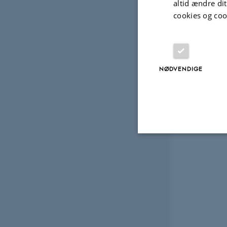
altid ændre di
cookies og coo
NØDVENDIGE
Nødvendige
Nødvendige cooki
grundlæggende fu
cookies.