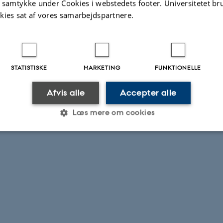
t samtykke under Cookies i webstedets footer. Universitetet br
kies sat af vores samarbejdspartnere.
STATISTISKE
MARKETING
FUNKTIONELLE
Afvis alle
Accepter alle
Læs mere om cookies
Statistiske
Marketing
Funktionelle
es hjælper med at gøre hjemmesiden brugbar ved at aktiv
nktioner som navigation mm. Hjemmesiden kan ikke funge