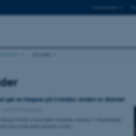
Til studerende
Til
stituttet
Kontakt
der
 gør os klogere på hvordan Jorden er dannet
-
Institut for Geoscience
i Disneys Frozen, at man finder en populær snemand. I videnskabelige
rettet mod en helt anden snemand: en ude i…