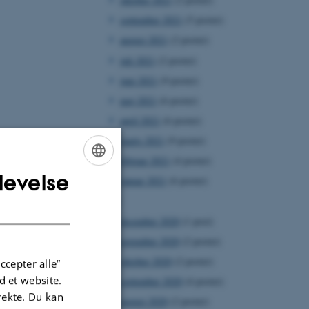
september 2021
(5 poster)
august 2021
(2 poster)
juli 2021
(2 poster)
juni 2021
(9 poster)
maj 2021
(6 poster)
april 2021
(6 poster)
marts 2021
(9 poster)
februar 2021
(4 poster)
levelse
ENGLISH
januar 2021
(6 poster)
2020
DANISH
december 2020
(1 post)
november 2020
(2 poster)
oktober 2020
(2 poster)
ccepter alle”
 et website.
september 2020
(4 poster)
irekte. Du kan
august 2020
(2 poster)