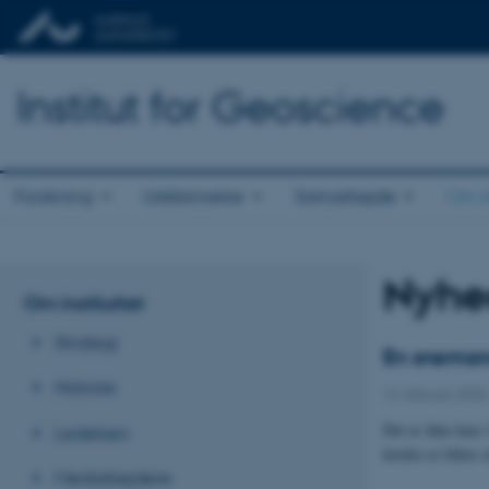
Institut for Geoscience
Forskning
Uddannelse
Samarbejde
Om in
Nyhe
Om instituttet
Strategi
En snemand
Historie
14. februar 2020
Det er ikke kun 
Ledelsen
kredse er fokus 
Medarbejdere