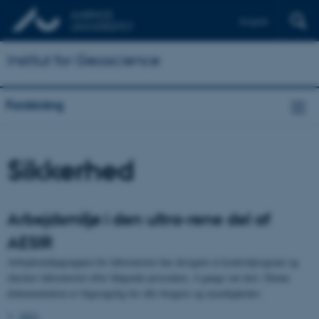
English
Institut for Geoscience
Forskning
Sikkerhed
Arbejdsmiljø i den ultra-rene del af
AESIR
Arbejdsmiljøgruppen for laboratorier har designet et kontrolprogram og
checker laboratoriet efter følgende procedure, 4 gange om året. Denne
dokumentation er tilgængelig for alle brugere og myndigheder:
2021