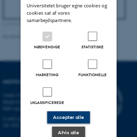
Universitetet bruger egne cookies og
cookies sat af vores
samarbejdspartnere.
Location of emergency equipment in the Isotope lab (click to enlarge)
Revideret 20.07.2026
-
Charlotte Rasmussen
NØDVENDIGE
STATISTISKE
MARKETING
FUNKTIONELLE
INSTITUT FOR GEOSCIENCE
Aarhus Universitet
Høegh-Guldbergs Gade 2
UKLASSIFICEREDE
8000 Aarhus C
Accepter alle
E-mail: geologi@au.dk
Tlf: 9352 2570
Afvis alle