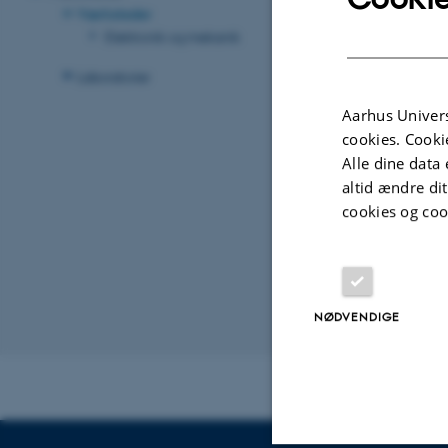
Værksteder
Elektronik og mekanik
Laboratorier
Aarhus Univers
cookies. Cooki
Alle dine data 
altid ændre di
cookies og coo
Elektro
NØDVENDIGE
Revideret 13.11