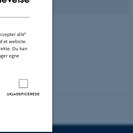
DANISH
ccepter alle”
 et website.
irekte. Du kan
uger egne
UKLASSIFICEREDE