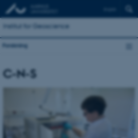
English
Institut for Geoscience
Forskning
C-N-S