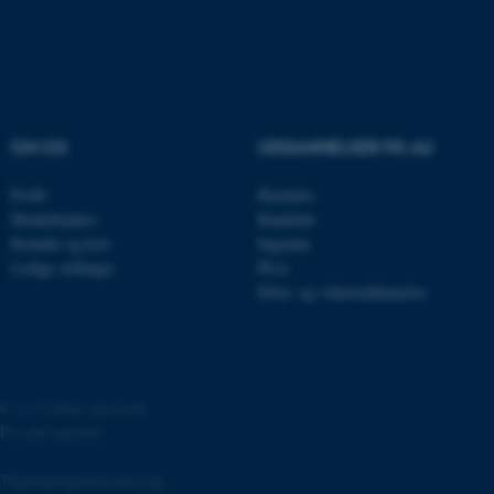
brugbar ved at aktivere nogle
grundlæggende funktioner
som navigation mm.
Hjemmesiden kan ikke
fungerer uden disse cookies.
OM OS
UDDANNELSER PÅ AU
Profil
Bachelor
Navn
Udbyder / Domæne
Medarbejdere
Kandidat
be_typo_user
TYPO3 Association
Kontakt og kort
Ingeniør
.au.dk
Ledige stillinger
Ph.d.
Efter- og videreuddannelse
fe_typo_user
Typo3 Association
.au.dk
©
—
Cookies på au.dk
Privatlivspolitik
Tilgængelighedserklæring