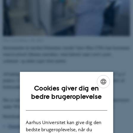
Foto: Lars Kruse (AU foto)
Instrumentet af mærket Elementar (model Vario Max CNS) kan bestemme
total kvælstof (Dumas metoden), total kulstof samt svovl i jord-,
sediment- og andre typer faste prøver.
Afvejning foregår i digler af keramik. Materialemængden er op til 5 g (i
o
praksis 2.5 g jord). Afbrænding foregår ved 1150
C hvor ilt benyttes til
forbrænding. Helium er bæregas.
Cookies giver dig en
ENGLISH
bedre brugeroplevelse
Der er autosampler med plads til 60 digler. Instrumentet er computerstyret
DANISH
under Windows med mulighed for eksport af data til f.eks. Excel.
Download:
Aarhus Universitet kan give dig den
Flowdiagram
.
bedste brugeroplevelse, når du