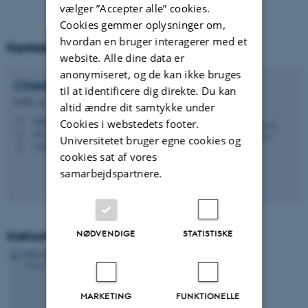
vælger ”Accepter alle” cookies.
Cookies gemmer oplysninger om,
hvordan en bruger interagerer med et
Kontakt instituttets laboratorieleder
website. Alle dine data er
anonymiseret, og de kan ikke bruges
Charlotte
Rasmussen
til at identificere dig direkte. Du kan
Drifts- og Laboratorieleder
altid ændre dit samtykke under
charlotte.rasmussen@geo.au.dk
Cookies i webstedets footer.
M
1672, 236
H
Universitetet bruger egne cookies og
+4527782809
P
cookies sat af vores
samarbejdspartnere.
Instrumentansvarlig
NØDVENDIGE
STATISTISKE
MARKETING
FUNKTIONELLE