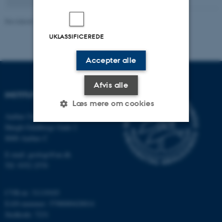
Revideret 20.07.2026
-
Charlotte Rasmussen
UKLASSIFICEREDE
Accepter alle
Afvis alle
INSTITUT FOR GEOSCIENCE
Læs mere om cookies
Aarhus Universitet
Høegh-Guldbergs Gade 2
8000 Aarhus C
Nødvendige
Statistiske
Marketing
E-mail: geologi@au.dk
Funktionelle
Uklassificerede
Tlf: 9352 2570
CVR-nr: 31119103
Nødvendige cookies hjælper
EAN-nummer: 5798000420014
med at gøre hjemmesiden
Stedkode: 7231