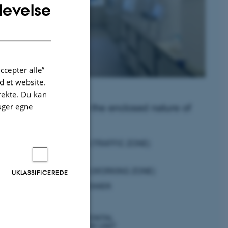
levelse
ENGLISH
DANISH
ccepter alle”
 et website.
irekte. Du kan
uger egne
UKLASSIFICEREDE