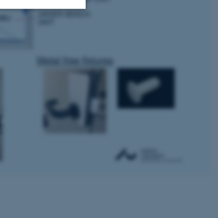
Uklassificerede
ere nogle
rer uden disse
 vores CMS-udbyder,
identificere en backend-
bruger er logget ind i
rbundet med Typo3-
emet. Det bruges generelt
ntifikator for at gøre det
præferencer, men i mange
 ikke nødvendigt, da det
lt af platformen, skønt