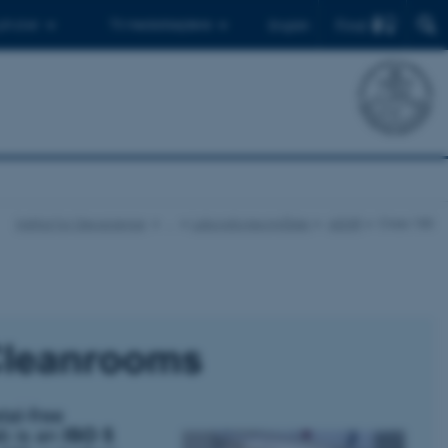
Find
 ph.d.er
Til medarbejdere
English
Institut for Geoscience
…
Laboratorieområder
AESIR
Class 100