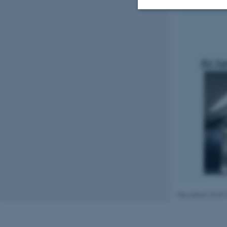
Nødvendige
Nødvendige cooki
grundlæggende fu
cookies.
Navn
be_typo_user
fe_typo_user
Revideret 20.07