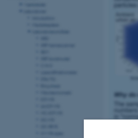
Værksteder
Laboratorier
Introduktion
Medarbejdere
Laboratorieområder
XRD
XRF kernescanner
SEM
XRF bordmodel
C-N-S
Laserdiffraktometer
DTA/TG
Ring shear
Mikrotermometri
ICP-MS
LA-ICP-MS
MC-ICP-MS
GC-MS
GC-IRMS
UV-VIS-spec