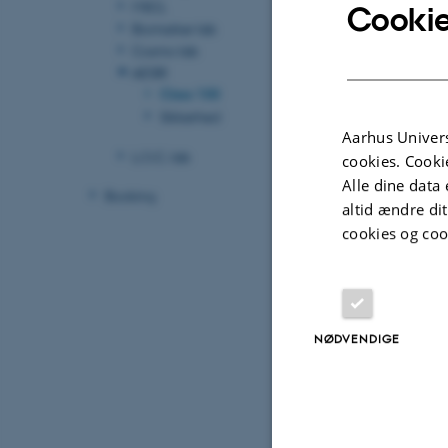
MSCL
Cookie
Biomarker lab
Cosmo lab
AESIR
Class 100
Sikkerhed
Aarhus Univers
L.O.C. lab
cookies. Cooki
Alle dine data 
Booking
altid ændre di
cookies og coo
NØDVENDIGE