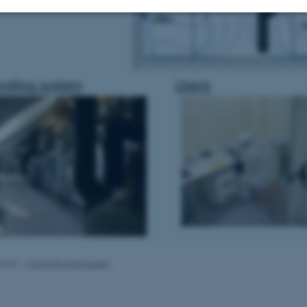
Statistiske
Marketing
Funktionelle
es hjælper med at gøre hjemmesiden brugbar ved at aktiv
nktioner som navigation mm. Hjemmesiden kan ikke funge
Udbyder / Domæne
Udløb
Beskrivelse
30
Denne cookie sættes af
TYPO3 Association
minutter
TYPO3, og bruges til at 
.au.dk
session, når en backend-
TYPO3 eller Frontend.
30
Dette cookienavn er fo
Typo3 Association
.2026
-
Charlotte Rasmussen
minutter
webindholdsstyringssyst
.au.dk
som en brugersessionside
muligt at gemme bruger
tilfælde er det muligvis
kan indstilles ved defau