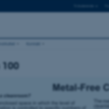
Til studerende
Til
stituttet
Kontakt
s 100