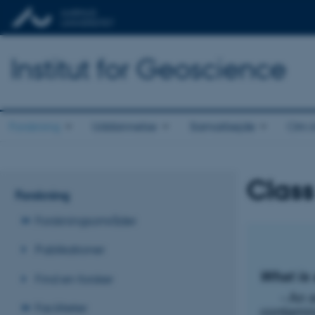
Institut for Geoscience
Forskning
Uddannelse
Samarbejde
Om in
Clas
Forskning
Forskningsområder
Publikationer
Find en forsker
Faciliteter