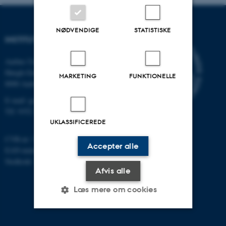
NØDVENDIGE
STATISTISKE
INSTITUT FOR GEOSCIENCE
Aarhus Universitet
Høegh-Guldbergs Gade 2
MARKETING
FUNKTIONELLE
8000 Aarhus C
E-mail: geologi@au.dk
Tlf: 9352 2570
UKLASSIFICEREDE
CVR-nr: 31119103
Accepter alle
EAN-nummer: 5798000420014
Stedkode: 7231
Afvis alle
Læs mere om cookies