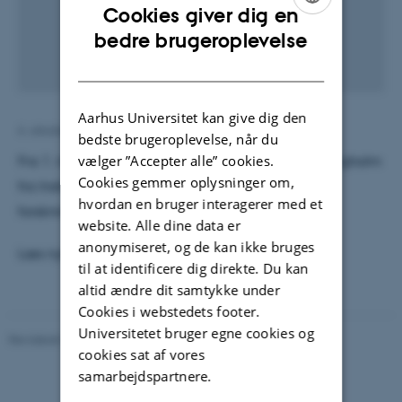
Cookies giver dig en
ENGLISH
bedre brugeroplevelse
DANISH
Aarhus Universitet kan give dig den
6. oktober 2020
af
Kathrine Lindgaard
bedste brugeroplevelse, når du
vælger ”Accepter alle” cookies.
Fra 1. november 2020 over tager David Lundbek Egholm
Cookies gemmer oplysninger om,
fra Institut for Geoscience titlen som prodekan for
hvordan en bruger interagerer med et
forskning.
website. Alle dine data er
anonymiseret, og de kan ikke bruges
Læs nyheden på fakultets hjemmeside
her.
til at identificere dig direkte. Du kan
altid ændre dit samtykke under
Cookies i webstedets footer.
Universitetet bruger egne cookies og
Revideret 20.02.2026
cookies sat af vores
samarbejdspartnere.