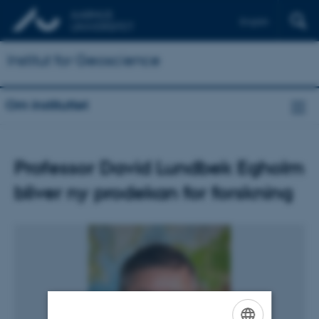
English
Institut for Geoscience
Om instituttet
Professor David Lundbek Egholm
bliver ny prodekan for forskning