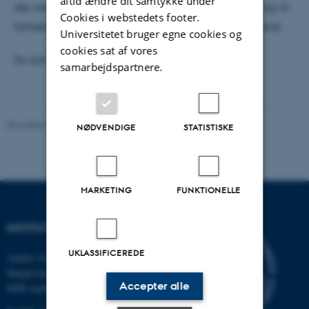
altid ændre dit samtykke under
der overhovedet kan måles, tager de det alvorligt og vil
Cookies i webstedets footer.
fortsætte med at sikre, at vi får det bedst mulige vand.
Universitetet bruger egne cookies og
cookies sat af vores
Du kan læse hele artiklen
her
. (for abonnenter)
samarbejdspartnere.
Revideret 20.02.2026
NØDVENDIGE
STATISTISKE
MARKETING
FUNKTIONELLE
INSTITUT FOR GEOSCIENCE
UKLASSIFICEREDE
Aarhus Universitet
Høegh-Guldbergs Gade 2
Accepter alle
8000 Aarhus C