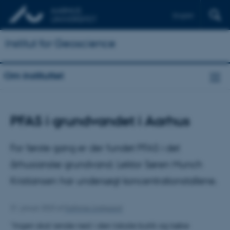
English
Institut for Geoscience
Om instituttet
PFAS i grundvandet i Aarhus
For første gang er der fundet PFAS i det
århusianske grundvand. Lektor Søren Munch
Kristiansen har undersøgt koncentrationstallene.
31. januar 2023
af
Kathrine Lindgaard
”Ingen skal rende ned i den lokale butik og købe