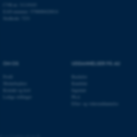
CVR-nr: 31119103
med at gøre hjemmesiden
EAN-nummer: 5798000420014
brugbar ved at aktivere nogle
Stedkode: 7231
grundlæggende funktioner
som navigation mm.
Hjemmesiden kan ikke
fungerer uden disse cookies.
OM OS
UDDANNELSER PÅ AU
Navn
Udbyder / Domæne
Profil
Bachelor
be_typo_user
TYPO3 Association
.au.dk
Medarbejdere
Kandidat
Kontakt og kort
Ingeniør
Ledige stillinger
Ph.d.
Efter- og videreuddannelse
fe_typo_user
Typo3 Association
.au.dk
©
—
Cookies på au.dk