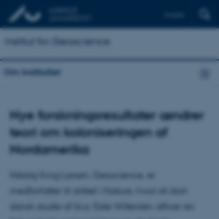
English
Institut for Geoscience
Om instituttet
Nye forskningsresultater ændrer
teori om koloniseringen af
Nordamerika
Nikolaj Krog Larsen, Geoscience, er
medforfatter til artikel i Nature, hvori et stort
dansk studie af bl.a. Eske Willerslev afliver en