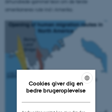
århundrede gammel teori om de første
amerikaneres rute ind i Amerika.
Cookies giver dig en
ENGLISH
bedre brugeroplevelse
DANISH