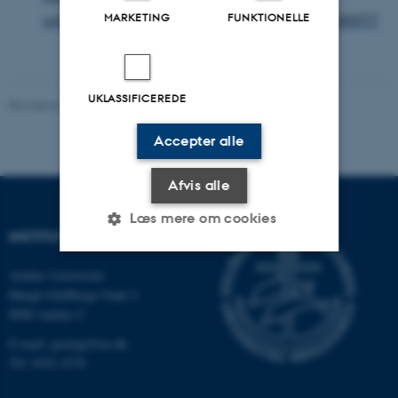
MARKETING
FUNKTIONELLE
willerslev-viser-ny-kolonisering-nordamerika-185977
UKLASSIFICEREDE
Revideret 20.02.2026
Accepter alle
Afvis alle
Læs mere om cookies
INSTITUT FOR GEOSCIENCE
Aarhus Universitet
Nødvendige
Statistiske
Marketing
Høegh-Guldbergs Gade 2
8000 Aarhus C
Funktionelle
Uklassificerede
E-mail: geologi@au.dk
Tlf: 9352 2570
Nødvendige cookies hjælper