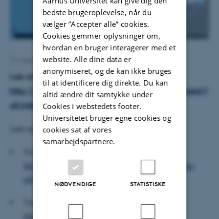
Aarhus Universitet kan give dig den
bedste brugeroplevelse, når du
vælger ”Accepter alle” cookies.
Cookies gemmer oplysninger om,
hvordan en bruger interagerer med et
website. Alle dine data er
15. august 2016
af
Lone Davidsen
anonymiseret, og de kan ikke bruges
Læs artiklen i Nature her:
til at identificere dig direkte. Du kan
http://www.nature.com/nature/journal/vaop/ncurrent/f
altid ændre dit samtykke under
ull/nature19085.htm
Cookies i webstedets footer.
Universitetet bruger egne cookies og
Læs også:
cookies sat af vores
samarbejdspartnere.
Videnskab.dk:
http://videnskab.dk/naturvidenskab/fossilt-dna-
afliver-teori-om-koloniseringen-af-amerika
NØDVENDIGE
STATISTISKE
Tidsskriftet "Ingeniøren":
https://ing.dk/artikel/skriv-historieboegerne-