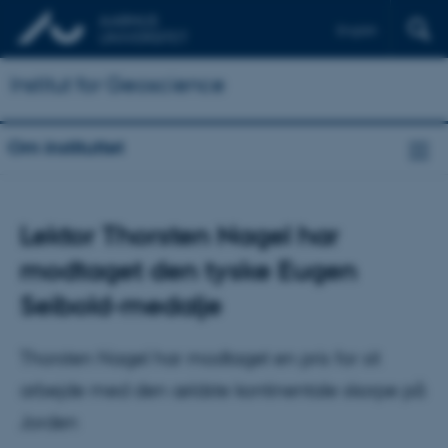
English
Institut for Geoscience
Om instituttet
Lektor Thorsten Nagel har
modtaget den tyske Eugen
Seibold-medalje
Thorsten Nagel har modtaget en pris for sit
arbejde med den ældste kontinentale skorpe på
Jorden