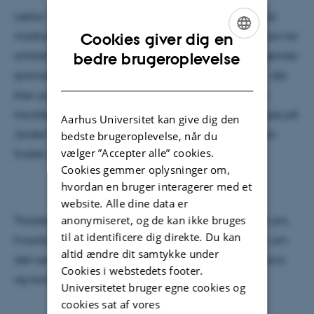
Lektor ved Institut for Geoscience Thorsten Nagel har
modtaget Eugen Seibold-medaljen. Medaljen fik han for
Cookies giver dig en
ENGLISH
artiklen ”Generation of Eoarchean tonalite-trondhjemite-
bedre brugeroplevelse
granodiorite series from thickened mafic arc crust”, der
DANISH
blev publiceret i tidskriftet Geology i 2012. Artiklen
handler om, hvordan den ældste kontinentale skorpe på
Aarhus Universitet kan give dig den
Jorden opstod for ca. 3.8 milliarder år siden. Skorpen
bedste brugeroplevelse, når du
vælger ”Accepter alle” cookies.
findes i Vestgrønland.
Cookies gemmer oplysninger om,
hvordan en bruger interagerer med et
website. Alle dine data er
anonymiseret, og de kan ikke bruges
Thorsten Nagels arbejde var teoretisk og handlede om,
til at identificere dig direkte. Du kan
hvordan pladetektonik begyndte. Han undersøgte, om
altid ændre dit samtykke under
den ældste skorpe opstod i et pladetektonisk scenario,
Cookies i webstedets footer.
og konklusionen er, at den ikke gjorde.
Universitetet bruger egne cookies og
cookies sat af vores