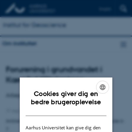
English
Institut for Geoscience
Om instituttet
Forurening i grundvandet i
Kærgård Klitplantage
Cookies giver dig en
Arbejdet begynder med at rydde op
ENGLISH
bedre brugeroplevelse
DANISH
17. maj 2018
af
Krishna Maria Olsen
Artiklen fra Jyllands Posten er fra d. 14. maj 2018, side 6-
Aarhus Universitet kan give dig den
7.