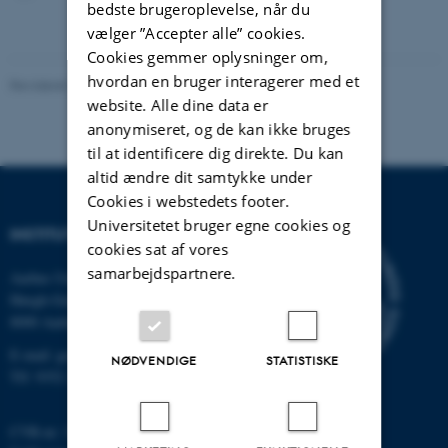
bedste brugeroplevelse, når du
vælger ”Accepter alle” cookies.
Cookies gemmer oplysninger om,
hvordan en bruger interagerer med et
Revideret 20.02.2026
website. Alle dine data er
anonymiseret, og de kan ikke bruges
til at identificere dig direkte. Du kan
altid ændre dit samtykke under
Cookies i webstedets footer.
Universitetet bruger egne cookies og
INSTITUT FOR GEOSCIENCE
cookies sat af vores
samarbejdspartnere.
Aarhus Universitet
Høegh-Guldbergs Gade 2
8000 Aarhus C
E-mail: geologi@au.dk
NØDVENDIGE
STATISTISKE
Tlf: 9352 2570
CVR-nr: 31119103