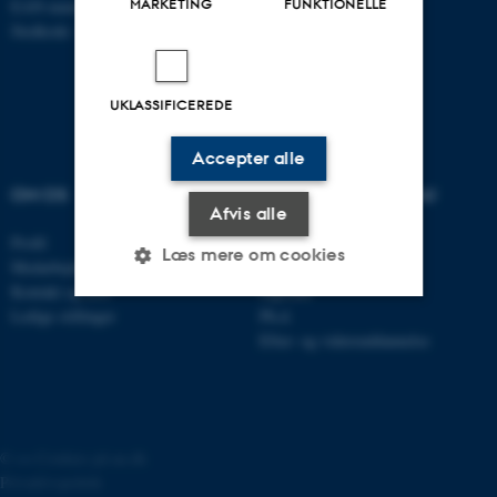
MARKETING
FUNKTIONELLE
EAN-nummer: 5798000420014
Stedkode: 7231
UKLASSIFICEREDE
Accepter alle
OM OS
UDDANNELSER PÅ AU
Afvis alle
Profil
Bachelor
Læs mere om cookies
Medarbejdere
Kandidat
Kontakt og kort
Ingeniør
Ledige stillinger
Ph.d.
Nødvendige
Statistiske
Marketing
Efter- og videreuddannelse
Funktionelle
Uklassificerede
©
—
Cookies på au.dk
Nødvendige cookies hjælper
Privatlivspolitik