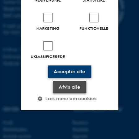
NØDVENDIGE
STATISTISKE
Aarhus Universitet
Høegh-Guldbergs Gade 2
8000 Aarhus C
E-mail: geologi@au.dk
MARKETING
FUNKTIONELLE
Tlf: 9352 2570
CVR-nr: 31119103
EAN-nummer: 5798000420014
UKLASSIFICEREDE
Stedkode: 7231
Accepter alle
Afvis alle
Læs mere om cookies
OM OS
UDDANNELSER PÅ AU
Nødvendige
Statistiske
Marketing
Profil
Bachelor
Medarbejdere
Kandidat
Funktionelle
Uklassificerede
Kontakt og kort
Ingeniør