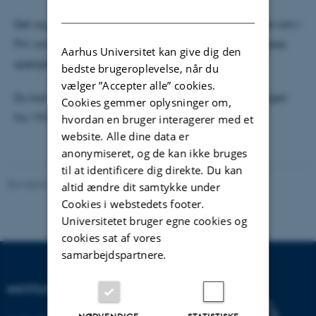
DANISH
Det og meget mere fortalte Søren Munch Kristiansen om i
P4 i onsdags, hvor lytterne kunne skrive ind med deres
Aarhus Universitet kan give dig den
spørgsmål om PFAS.
bedste brugeroplevelse, når du
vælger ”Accepter alle” cookies.
Du kan høre udsendelsen
her
fra 9:00 minutter og igen
Cookies gemmer oplysninger om,
fra 19:00 min.
hvordan en bruger interagerer med et
website. Alle dine data er
anonymiseret, og de kan ikke bruges
til at identificere dig direkte. Du kan
Revideret 20.02.2026
altid ændre dit samtykke under
Cookies i webstedets footer.
Universitetet bruger egne cookies og
cookies sat af vores
samarbejdspartnere.
INSTITUT FOR GEOSCIENCE