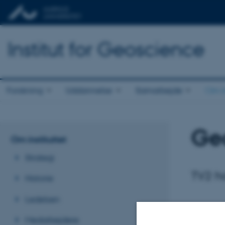
Institut for Geoscience
Forskning
Uddannelse
Samarbejde
Om in
Geo
Om instituttet
Strategi
TV2 ha
Historie
Ledelsen
Medarbejdere