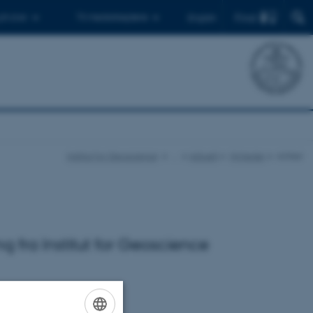
Find
 ph.d.er
Til medarbejdere
English
Institut for Geoscience
…
Aktuelt
Nyheder
Artikel
ng fra Institut for Geoscience