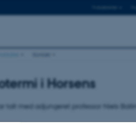
Til studerende
Til
stituttet
Kontakt
termi i Horsens
r talt med adjungeret professor Niels Balli
27. november 2023
af
Kathrine Eg Lindgaard