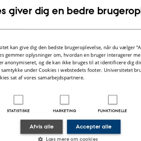
Aarhus er netop gået i gang med Europas størs
s giver dig en bedre brugerop
til fjernvarme, og nu vil Horsens Kommune ho
Fjernvarme Horsens og selskabet Innargi har i
mulighederne for at etablere geotermi til fjernv
itet kan give dig den bedste brugeroplevelse, når du vælger ”A
talte TV2 med vores adjungerede professor Niels 
es gemmer oplysninger om, hvordan en bruger interagerer med
geotermi.
er anonymiseret, og de kan ikke bruges til at identificere dig d
t samtykke under Cookies i webstedets footer. Universitetet br
kies sat af vores samarbejdspartnere.
Se indslaget her.
STATISTISKE
MARKETING
FUNKTIONELLE
Afvis alle
Accepter alle
.2026
Læs mere om cookies