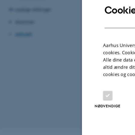
Cookie
Ledige stillinger
Alumner
Aktuelt
Aarhus Univers
cookies. Cooki
Alle dine data 
altid ændre di
cookies og coo
NØDVENDIGE
Revideret 20.02