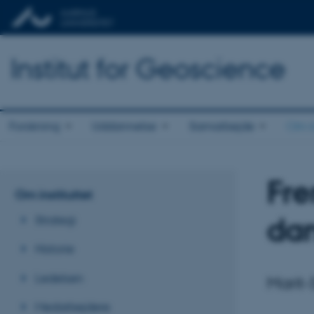
Institut for Geoscience
Forskning
Uddannelse
Samarbejde
Om in
Fre
Om instituttet
da
Strategi
Historie
Ledelsen
Marit
Medarbejdere