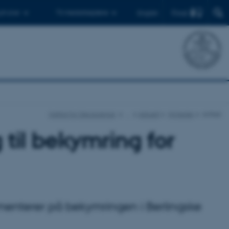
Find
 ph.d.er
Til medarbejdere
English
Institut for Geoscience
…
Aktuelt
Nyheder
Artikel
 til bekymring for
menterer på bekymringen i Berlingske