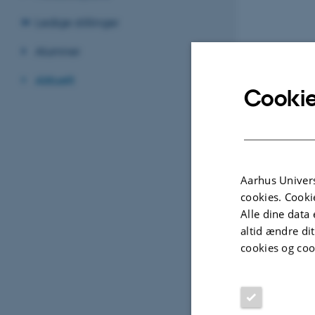
Ledige stillinger
Alumner
Aktuelt
Cookie
Aarhus Univers
cookies. Cooki
Alle dine data 
altid ændre di
cookies og coo