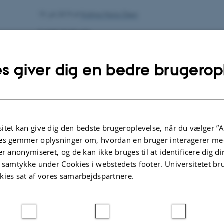
19. juli 2019
af
Krishna Maria Olsen
Login kræves
s giver dig en bedre brugerop
itet kan give dig den bedste brugeroplevelse, når du vælger ”A
es gemmer oplysninger om, hvordan en bruger interagerer med
er anonymiseret, og de kan ikke bruges til at identificere dig d
t samtykke under Cookies i webstedets footer. Universitetet br
kies sat af vores samarbejdspartnere.