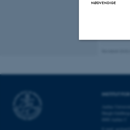
NØDVENDIGE
Revideret 20.02
Nødvendige
Nødvendige cooki
grundlæggende fu
cookies.
INSTITUT FO
Aarhus Universit
Høegh-Guldberg
Navn
8000 Aarhus C
be_typo_user
E-mail: geologi