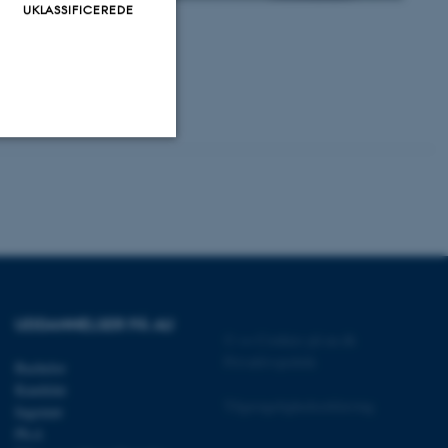
UKLASSIFICEREDE
Uklassificerede
ere nogle
rer uden disse
UDDANNELSER PÅ AU
©
—
Cookies på au.dk
Privatlivspolitik
Bachelor
Kandidat
Tilgængelighedserklæring
Ingeniør
 vores CMS-udbyder,
Ph.d.
identificere en backend-