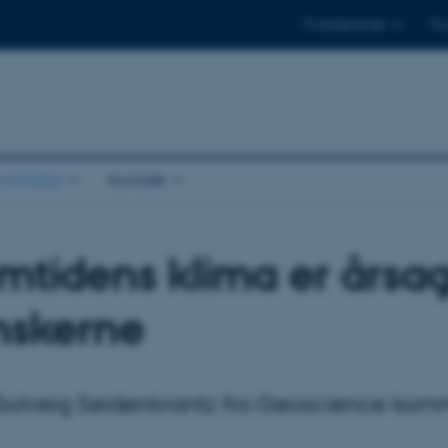
Til studerende
Til
stituttet
Kontakt
mtidens klima er årsag
nskerne
-Solveig Seidenkrantz fra Geoscience kom