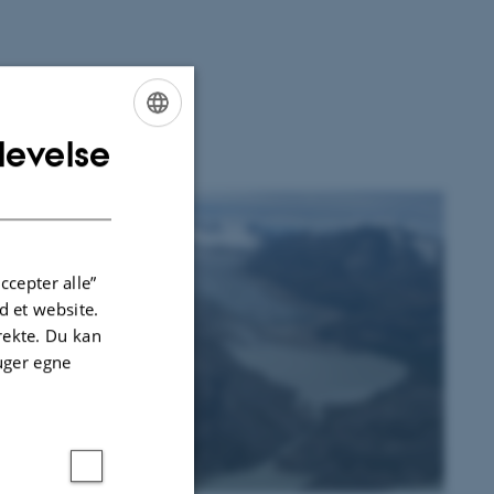
levelse
ENGLISH
DANISH
ccepter alle”
 et website.
irekte. Du kan
uger egne