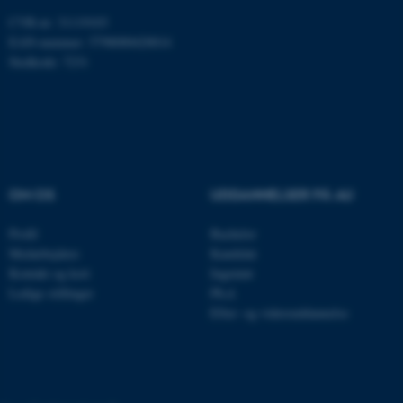
Nødvendige cookies hjælper
med at gøre hjemmesiden
CVR-nr: 31119103
EAN-nummer: 5798000420014
brugbar ved at aktivere nogle
Stedkode: 7231
grundlæggende funktioner
som navigation mm.
Hjemmesiden kan ikke
fungerer uden disse cookies.
OM OS
UDDANNELSER PÅ AU
Navn
Udbyder / Domæne
be_typo_user
Profil
Bachelor
TYPO3 Association
.au.dk
Medarbejdere
Kandidat
Kontakt og kort
Ingeniør
Ledige stillinger
Ph.d.
Efter- og videreuddannelse
fe_typo_user
Typo3 Association
.au.dk