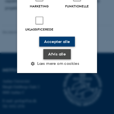
aspekt som vil blive undersøgt i detaljer under dette
MARKETING
FUNKTIONELLE
projekt.
UKLASSIFICEREDE
Revideret 20.02.2026
Accepter alle
Afvis alle
Læs mere om cookies
INSTITUT FOR GEOSCIENCE
Aarhus Universitet
Nødvendige
Statistiske
Marketing
Høegh-Guldbergs Gade 2
8000 Aarhus C
Funktionelle
Uklassificerede
E-mail: geologi@au.dk
Tlf: 9352 2570