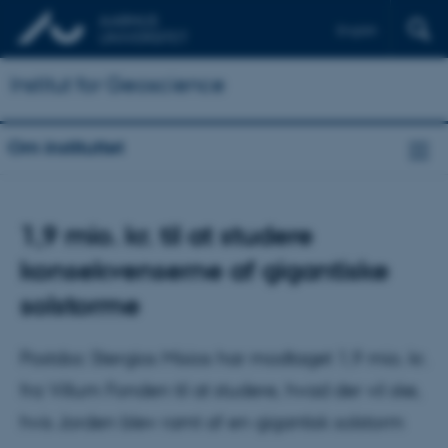
English
Institut for Geoscience
Om instituttet
1,9 mio. kr. til at studere
konsekvenserne af gigantiske
solstorme
Postdoc Stergios Misios har modtaget 1,9 mio. kr.
fra Villum Fonden til at studere, hvad der vil ske,
hvis Jorden blev ramt af en gigantisk solstorm