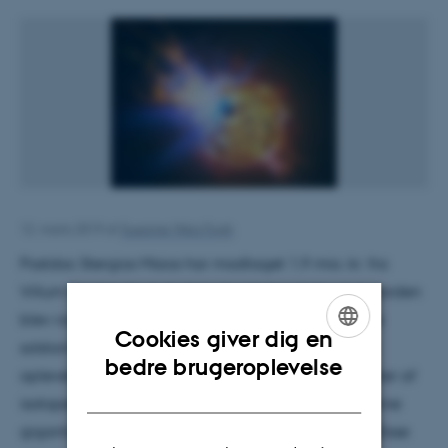
12. marts 2019
af
Susanne Weis Fogh
Postdoc Stergios Misios har modtaget 1,9 mio. kr. fra
Villum Fonden til at studere, hvad der vil ske, hvis Jorden
blev ramt af en gigantisk solstorm. Disse gigantiske
Cookies giver dig en
solstorme er mange gange større end, hvad vi har
ENGLISH
bedre brugeroplevelse
oplevet i historisk tid og er kun kendt gennem studier af
DANISH
isotopen kulstof-14 i træringe, der viser at to sådanne
gigantiske solstorme fandt sted i 775 og 994 e.Kr. Disse