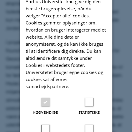
Aarhus Universitet kan give dig den
eksplosioner sendte enorme mængder af elektrisk
bedste brugeroplevelse, når du
ladede partikler mod Jordens atmosfære, men vi ved
vælger ”Accepter alle” cookies.
kun meget lidt om hvordan disse solstorme påvirkede
Cookies gemmer oplysninger om,
Jorden.
hvordan en bruger interagerer med et
website. Alle dine data er
I projektet vil Stergios arbejde sammen med Mads
anonymiseret, og de kan ikke bruges
Faurschou Knudsen og Christoffer Karoff på Institut for
til at identificere dig direkte. Du kan
altid ændre dit samtykke under
Geoscience om, at modellere de miljømæssige
Cookies i webstedets footer.
konsekvenser af sådanne gigantiske solstorme. Dette vil
Universitetet bruger egne cookies og
for første gang blive gjort med en såkaldt Earth System
cookies sat af vores
Model, der er i stand til at simulere alle regionale
samarbejdspartnere.
miljømæssige konsekvenser, fra toppen af Jordens
atmosfære til bunden af oceanerne, af disse gigantiske
solstorme. Økosystemet omkring Grønland forventes, at
NØDVENDIGE
STATISTISKE
være specielt sårbart overfor den forøgede ultraviolette
udstråling der følger med disse gigantiske solstorme, et