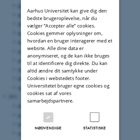
december 2024
(1 post)
Aarhus Universitet kan give dig den
november 2024
(3 poster)
bedste brugeroplevelse, når du
oktober 2024
(2 poster)
vælger ”Accepter alle” cookies.
august 2024
(2 poster)
Cookies gemmer oplysninger om,
hvordan en bruger interagerer med et
juni 2024
(4 poster)
website. Alle dine data er
maj 2024
(3 poster)
anonymiseret, og de kan ikke bruges
april 2024
(1 post)
til at identificere dig direkte. Du kan
marts 2024
(2 poster)
altid ændre dit samtykke under
Cookies i webstedets footer.
februar 2024
(2 poster)
Universitetet bruger egne cookies og
januar 2024
(3 poster)
cookies sat af vores
2023
samarbejdspartnere.
december 2023
(6 poster)
november 2023
(2 poster)
oktober 2023
(5 poster)
NØDVENDIGE
STATISTISKE
september 2023
(5 poster)