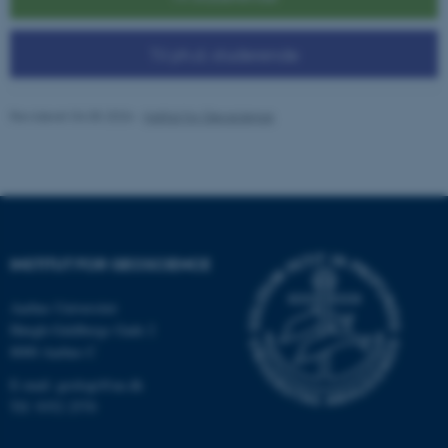
Til ph.d.-studerende
Revideret 04.05.2026
-
Institut for Geoscience
ASP.NET_SessionId
Microsoft Corporation
.au.dk
INSTITUT FOR GEOSCIENCE
JSESSIONID
Oracle Corporation
Aarhus Universitet
.au.dk
Høegh-Guldbergs Gade 2
8000 Aarhus C
E-mail: geologi@au.dk
ARRAffinity
Microsoft Corporation
Tlf: 9352 2570
.mitstudie.au.dk