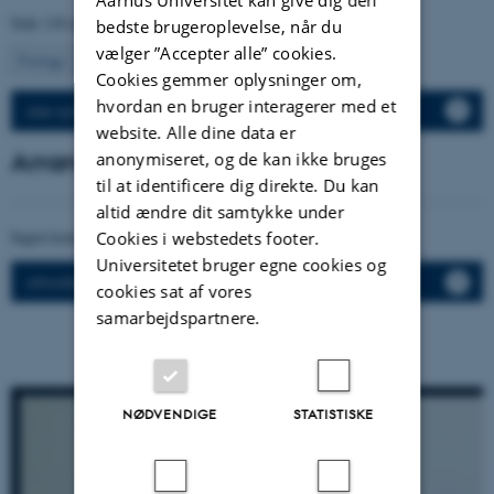
Side 110 af 120
bedste brugeroplevelse, når du
vælger ”Accepter alle” cookies.
110
Forrige
1
…
109
111
…
120
Næste
Cookies gemmer oplysninger om,
hvordan en bruger interagerer med et
Alle nyheder
website. Alle dine data er
Arrangementer
anonymiseret, og de kan ikke bruges
til at identificere dig direkte. Du kan
altid ændre dit samtykke under
Ingen kommende arrangementer.
Cookies i webstedets footer.
Universitetet bruger egne cookies og
Afholdte arrangementer
cookies sat af vores
samarbejdspartnere.
NØDVENDIGE
STATISTISKE