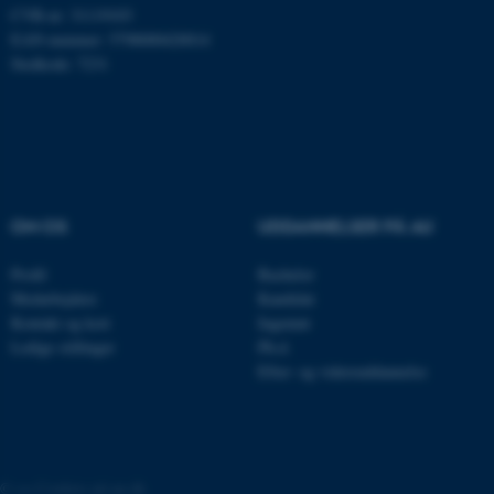
CVR-nr: 31119103
EAN-nummer: 5798000420014
Stedkode: 7231
esctx
Microsoft Corporation
.login.microsoftonline.com
fpc
Microsoft Corporation
login.microsoftonline.com
__cf_bm
Cloudflare Inc.
.pure.au.dk
OM OS
UDDANNELSER PÅ AU
Profil
Bachelor
Medarbejdere
Kandidat
__cf_bm
Cloudflare Inc.
.linkedin.com
Kontakt og kort
Ingeniør
Ledige stillinger
Ph.d.
Efter- og videreuddannelse
__cf_bm
Cloudflare Inc.
.twitter.com
©
—
Cookies på au.dk