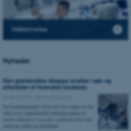
Uddannelse
Nyheder
Den grønlandske iskappe smelter væk og
efterlader et forandret landskab.
06. februar 2015
-
Institut for Geoscience
Nyt forskningsprojekt vil besvare, hvor meget isen har
slebet af de sydgrønlandske fjeldtoppe gennem de
seneste millioner år. Læs ph.d.-studerende Jane Lund
Andersens artikel om feltarbejdet.