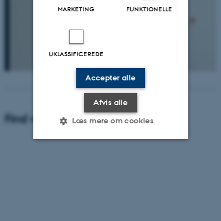
MARKETING
FUNKTIONELLE
UKLASSIFICEREDE
Accepter alle
Afvis alle
Find vej til Institut for Geoscience
Læs mere om cookies
Nødvendige
Statistiske
Marketing
Funktionelle
Uklassificerede
Nødvendige cookies hjælper