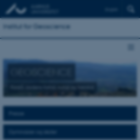
English
Institut for Geoscience
GEOSCIENCE
Forstå Jordens fortid, nutid og fremtid
Presse
Gymnasier og skoler