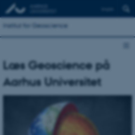
English
Institut for Geoscience
Læs Geoscience på
Aarhus Universitet