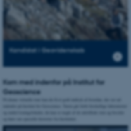
fungerer uden disse cookies.
Navn
Udbyder / Domæne
be_typo_user
TYPO3 Association
.au.dk
Kandidat i Geovidenskab
fe_typo_user
Typo3 Association
.au.dk
Kom med indenfor på Institut for
Geoscience
På denne virtuelle tour kan du få et godt indtryk af hvordan, der ser ud
indenfor på Institut for Geoscience. Turen går forbi forskellige laboratorier
og undervisningslokaler, du kan se nogle af de udstillede sten og fossiler
og høre om specielle historier fra Instituttet.