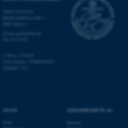
cf_clearance
Cloudflare, Inc.
.podbean.com
Aarhus Universitet
Høegh-Guldbergs Gade 2
8000 Aarhus C
E-mail: geologi@au.dk
Tlf: 9352 2570
ARRAffinitySameSite
Microsoft Corporation
.docs.workzone.kmd.net
CVR-nr: 31119103
EAN-nummer: 5798000420014
Stedkode: 7231
XSRF-TOKEN
event.au.dk
li_gc
LinkedIn Corporation
.linkedin.com
OM OS
UDDANNELSER PÅ AU
x-ms-gateway-slice
Microsoft Corporation
login.microsoftonline.com
Profil
Bachelor
CFTOKEN
Adobe Inc.