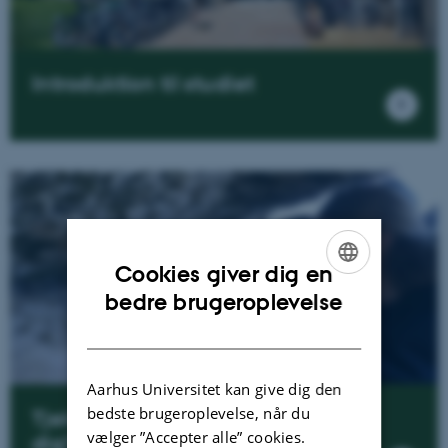
Introduktion til studiet
Cookies giver dig en
ENGLISH
bedre brugeroplevelse
DANISH
Aarhus Universitet kan give dig den
bedste brugeroplevelse, når du
Tjek om Geoscience er noget for
vælger ”Accepter alle” cookies.
dig?