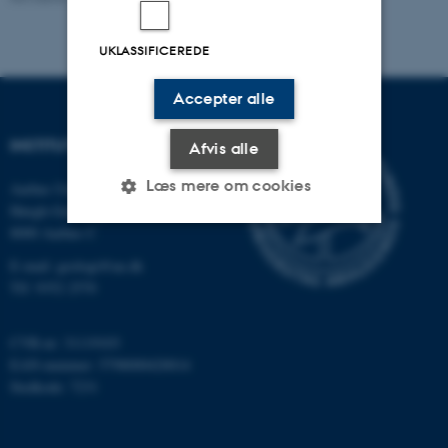
UKLASSIFICEREDE
Accepter alle
INSTITUT FOR GEOSCIENCE
Afvis alle
Læs mere om cookies
Aarhus Universitet
Høegh-Guldbergs Gade 2
8000 Aarhus C
Nødvendige
Statistiske
Marketing
E-mail: geologi@au.dk
Tlf: 9352 2570
Funktionelle
Uklassificerede
CVR-nr: 31119103
EAN-nummer: 5798000420014
Nødvendige cookies hjælper
Stedkode: 7231
med at gøre hjemmesiden
brugbar ved at aktivere nogle