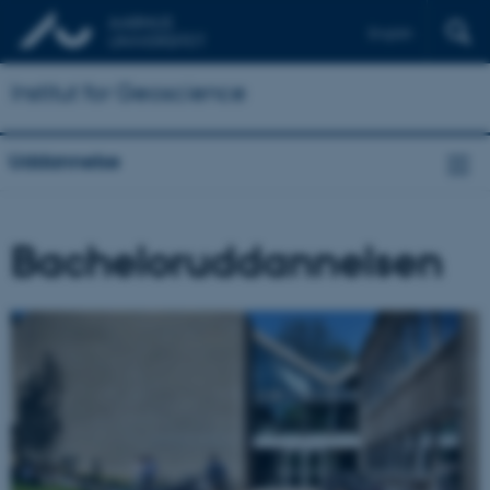
English
Institut for Geoscience
Uddannelse
Bacheloruddannelsen