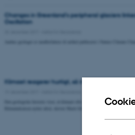
Changes in Greenland’s peripheral glaciers linke
Oscillation
20. december 2017
-
Institut for Geoscience
Aarhus geologer er medforfattere til artikel publiceret i Nature Climate Ch
Klimaet reagerer hurtigt, så indsatsen gør en fors
19. december 2017
-
Institut for Geoscience
Cookie
Den geologiske historie viser, at klimaet ofte reagerer hurtigt på en ydre på
Klimaindsatsen nytter altså, skriver Marit-Solveig Seidenkrantz, Geoscienc