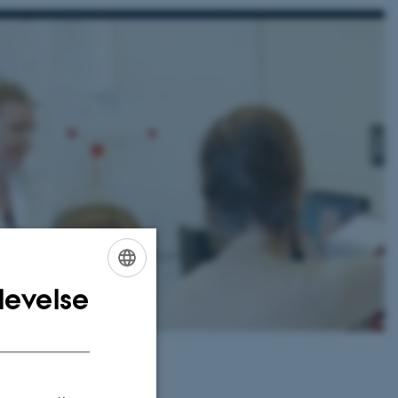
levelse
ENGLISH
DANISH