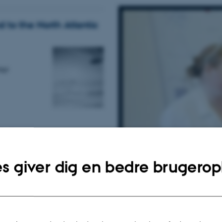
d to the North Atlantic
ange
kel
s giver dig en bedre brugerop
virkning.
e, AU