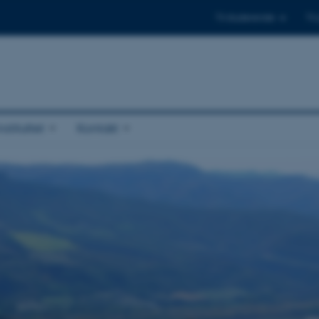
Til studerende
Til
stituttet
Kontakt