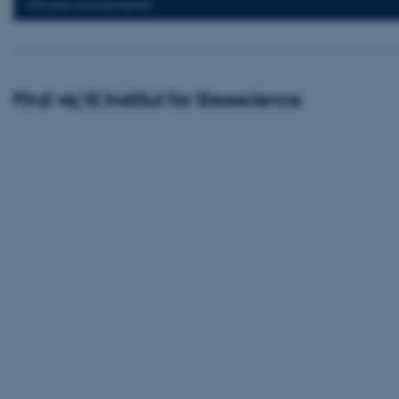
Afholdte arrangementer
Nødvendige cooki
grundlæggende fu
cookies.
Find vej til Institut for Geoscience
Navn
be_typo_user
fe_typo_user
ASP.NET_SessionId