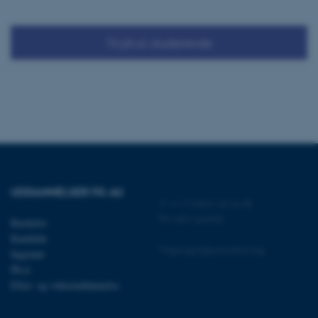
onym brugersession.
session cookie, brugt af
Bruges normalt til at
Til ph.d.-studerende
ugersession af serveren.
ebsites run on the Windows
is used for load balancing
 page requests are routed
y browsing session.
crosoft to securely verify
crosoft to securely verify
istinguish between
 beneficial for the
UDDANNELSER PÅ AU
e valid reports on the use
©
—
Cookies på au.dk
Privatlivspolitik
Bachelor
istinguish between
Kandidat
 beneficial for the
Tilgængelighedserklæring
e valid reports on the use
Ingeniør
Ph.d.
istinguish between
Efter- og videreuddannelse
 beneficial for the
e valid reports on the use