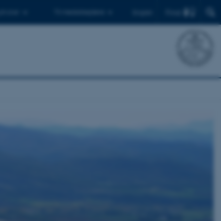
Find
 ph.d.er
Til medarbejdere
English