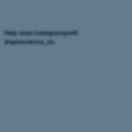
ere nogle
rer uden disse
Følg vores Instagramprofil
@geoscience_au
 vores CMS-udbyder,
identificere en backend-
bruger er logget ind i
rbundet med Typo3-
emet. Det bruges generelt
ntifikator for at gøre det
præferencer, men i mange
 ikke nødvendigt, da det
lt af platformen, skønt
webstedsadministratorer. I
dstillet til at blive
en browsersession. Det
entifikator i stedet for
ose platform session
emmesider, som er skrevet
gi. Den bruges af serveren