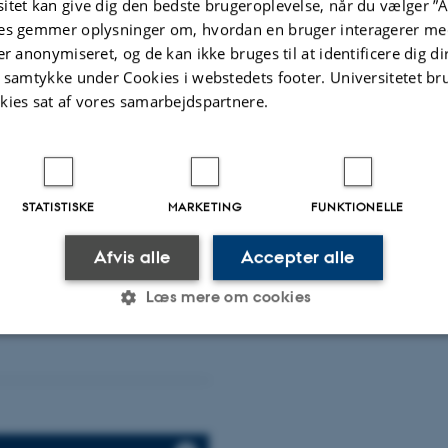
itet kan give dig den bedste brugeroplevelse, når du vælger ”A
forurening billigere
es gemmer oplysninger om, hvordan en bruger interagerer med
er anonymiseret, og de kan ikke bruges til at identificere dig d
t samtykke under Cookies i webstedets footer. Universitetet br
e med Aarhus
kies sat af vores samarbejdspartnere.
STATISTISKE
MARKETING
FUNKTIONELLE
Afvis alle
Accepter alle
Læs mere om cookies
Statistiske
Marketing
Funktionelle