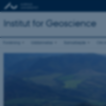
Institut for Geoscience
Forskning
Uddannelse
Samarbejde
Om in