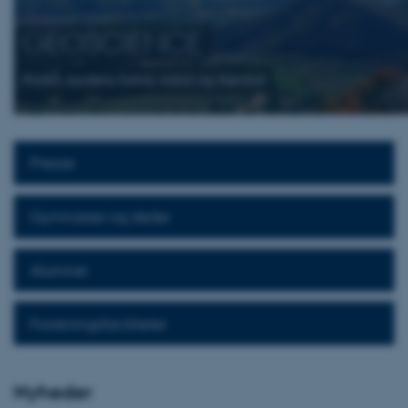
GEOSCIENCE
Forstå Jordens fortid, nutid og fremtid
Presse
Gymnasier og skoler
Alumner
Forskningsfaciliteter
Nyheder