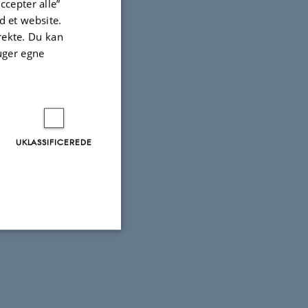
ccepter alle”
 et website.
irekte. Du kan
uger egne
UKLASSIFICEREDE
Uklassificerede