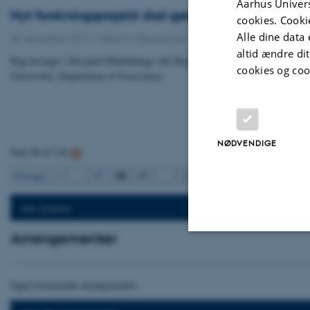
Aarhus Univers
Nyt forskningsprojekt skal gøre oprensning af jord
cookies. Cooki
Alle dine data 
08. december 2017
-
Institut for Geoscience
altid ændre di
Bag forsøget i Kærgård Klitplantage står Region Syddanmark i samarbejd
cookies og coo
Universitet, Department of Geoscience
NØDVENDIGE
Side 88 af 120
88
Forrige
1
…
87
89
…
120
Næste
Alle nyheder
Arrangementer
Nødvendige
Ingen kommende arrangementer.