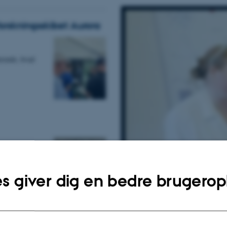
rskningsskibet Aurora
erende, hvad
ende.
s giver dig en bedre brugerop
t i Videnskabernes