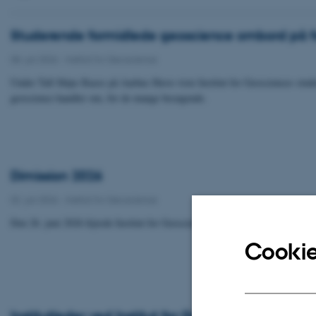
Studerende formidlede geoscience ombord på fo
08. juli 2026
-
Institut for Geoscience
Under Tall Ships Races på Aarhus Havn viste Institut for Geosciences stud
geoscience handler om, for de mange besøgende.
Dimission 2026
02. juli 2026
-
Institut for Geoscience
Den 26. juni 2026 fejrede Institut for Geoscience dimissionen for 26 studer
Cookie
Institutleder ved Institut for Geoscience optage