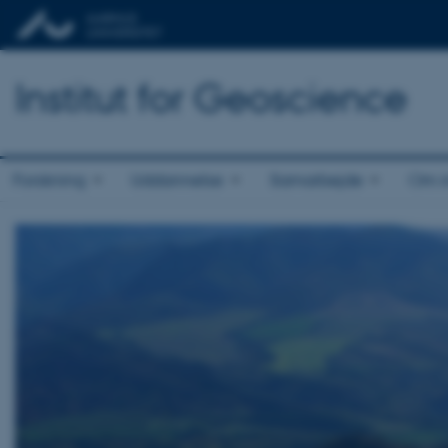
Institut for Geoscience
Forskning
Uddannelse
Samarbejde
Om in