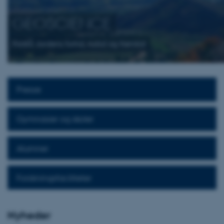
GEOSCIENCE
Forstå Jordens fortid, nutid og fremtid
Presse
Gymnasier og skoler
Alumner
Forskningsfaciliteter
Nyheder