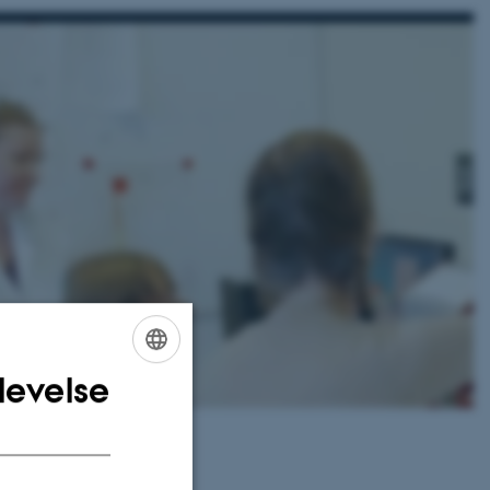
levelse
ENGLISH
DANISH