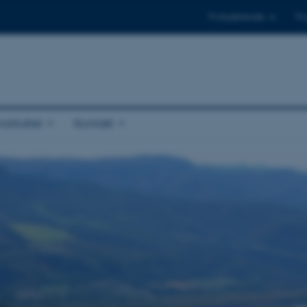
Til studerende
Til
stituttet
Kontakt