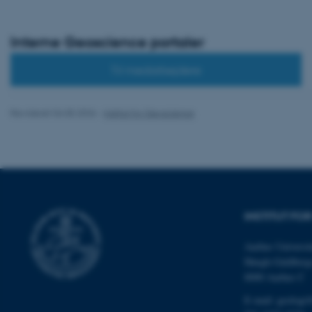
JSESSIONID
Interne Geoscience portaler
Til medarbejdere
AWSALBTGCORS
Revideret 04.05.2026
-
Institut for Geoscience
CFTOKEN
INSTITUT FO
OptanonConsent
Aarhus Universit
Høegh-Guldberg
8000 Aarhus C
E-mail: geologi