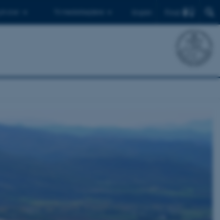
Find
 ph.d.er
Til medarbejdere
English