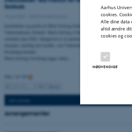
Selskab
Aarhus Univers
cookies. Cooki
18. juni 2026
-
Institut for Geoscience
Alle dine data 
Institutleder og professor Marit-Solveig Seidenkrantz er blevet optaget so
altid ændre di
Videnskabernes Selskab. Marit-Solveig er blandt de 30 nye medlemmer, der 
cookies og coo
selskabet juni 2026. Optagelsen er en anerkendelse af fremragende videnska
afspejler samtidig den bredde, som Videnskabernes Selskab tilstræber på t
forskningsområder.
Marit-Solveigs forskning ligger inden…
NØDVENDIGE
Side 1 af 120
1
2
3
…
120
Næste
Alle nyheder
Arrangementer
Nødvendige