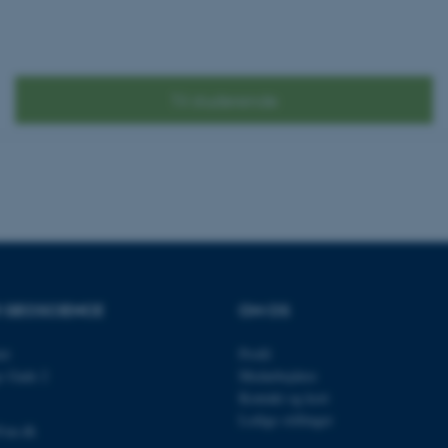
i Microsoft .net- teknolo
til at opretholde en an
Session
Generel formål platform 
Oracle Corporation
websteder skrevet i JSP. 
.au.dk
opretholde en anonym br
Til studerende
1 uge
Denne cookie bruges til 
Amazon Web Services, Inc.
belastningsbalancering, h
airtable.com
besøgendes sideanmodning
den samme server i enhv
Session
Cookiesæt fra Adobe Col
Adobe Inc.
Brugt i forbindelse med
eddiprod.au.dk
cookie med entydigt at i
(browser) for at gøre de
opretholde brugersessio
disse bruges er specifi
indeholder et tilfældigt ta
klienten.
R GEOSCIENCE
OM OS
11
Denne cookie indstilles a
OneTrust LLC
måneder
cookieoverensstemmelse
.pure.au.dk
4 uger
gemmer oplysninger om k
et
Profil
som webstedet bruger, 
givet eller trukket tilba
s Gade 2
Medarbejdere
hver kategori. Dette gør 
webstedsejere at forhind
Kontakt og kort
kategori indstilles i bru
Ledige stillinger
ikke gives samtykke. Co
@au.dk
levetid på et år, så ti