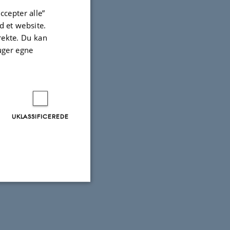
ccepter alle”
 et website.
irekte. Du kan
uger egne
UKLASSIFICEREDE
Uklassificerede