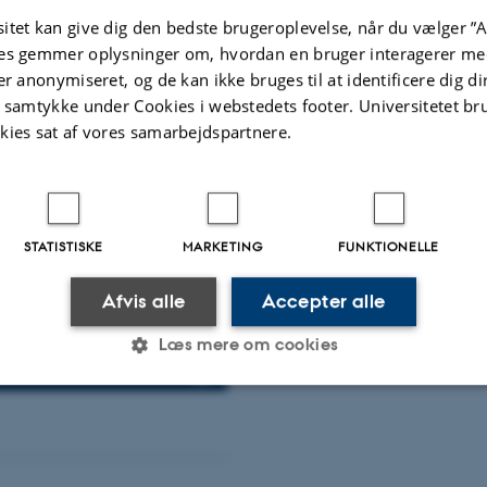
itet kan give dig den bedste brugeroplevelse, når du vælger ”A
es gemmer oplysninger om, hvordan en bruger interagerer med
er anonymiseret, og de kan ikke bruges til at identificere dig d
m medlem af
t samtykke under Cookies i webstedets footer. Universitetet br
er indtrådt i
kies sat af vores samarbejdspartnere.
belige bidrag og
værs af
STATISTISKE
MARKETING
FUNKTIONELLE
Afvis alle
Accepter alle
Læs mere om cookies
Statistiske
Marketing
Funktionelle