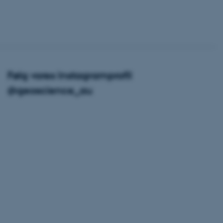
ere nogle
rer uden disse
Følg vores Instagramprofil
@geoscience_au
 vores CMS-udbyder,
identificere en backend-
bruger er logget ind i
rbundet med Typo3-
emet. Det bruges generelt
ntifikator for at gøre det
præferencer, men i mange
 ikke nødvendigt, da det
lt af platformen, skønt
webstedsadministratorer. I
dstillet til at blive
en browsersession. Det
entifikator i stedet for
ose platform session
emmesider, som er skrevet