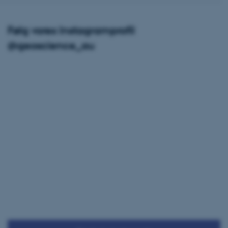
rer uden disse
Følg vores Instagramprofil
@geoscience_au
 vores CMS-udbyder,
identificere en backend-
bruger er logget ind i
rbundet med Typo3-
emet. Det bruges generelt
ntifikator for at gøre det
præferencer, men i mange
 ikke nødvendigt, da det
lt af platformen, skønt
webstedsadministratorer. I
dstillet til at blive
en browsersession. Det
entifikator i stedet for
ose platform session
emmesider, som er skrevet
gi. Den bruges af serveren
onym brugersession.