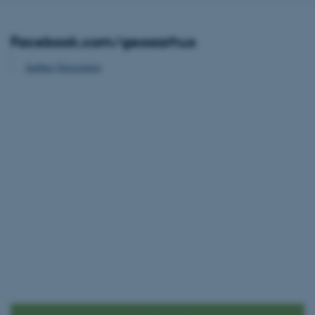
nktioner som navigation mm. Hjemmesiden kan ikke funge
Facebook.com/geoaarhus
Aarhus Geoscience
Udbyder / Domæne
Udløb
Beskrivelse
30
Denne cookie sættes af
TYPO3 Association
minutter
TYPO3, og bruges til at 
.au.dk
session, når en backend-
TYPO3 eller Frontend.
30
Dette cookienavn er fo
Typo3 Association
minutter
webindholdsstyringssyst
.au.dk
som en brugersessionside
muligt at gemme bruger
tilfælde er det muligvis
kan indstilles ved defau
dette kan forhindres af 
de fleste tilfælde er det in
ødelagt i slutningen af 
indeholder en tilfældig id
specifikke brugerdata.
Session
Denne cookie er en purp
Microsoft Corporation
cookie, der bruges af hj
.au.dk
i Microsoft .net- teknolo
til at opretholde en an