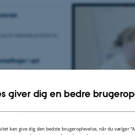
derende
trygt for studerende på Institut for
ællinger i spil
 mellem natur, klima og menneskelig
er under Naturmødet 2026 gennem en
s giver dig en bedre brugerop
hvor geovidenskabelig viden gøres
ge klimaændringer i
itet kan give dig den bedste brugeroplevelse, når du vælger ”A