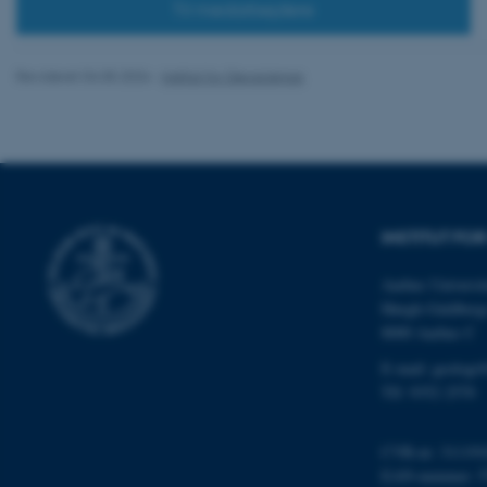
Til medarbejdere
JSESSIONID
ARRAffinity
Revideret 04.05.2026
-
Institut for Geoscience
esctx
fpc
INSTITUT FO
__cf_bm
Aarhus Universit
Høegh-Guldberg
__cf_bm
8000 Aarhus C
E-mail: geologi
Tlf: 9352 2570
__cf_bm
CVR-nr: 311191
EAN-nummer: 5
ARRAffinitySameSite