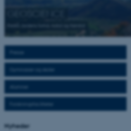
GEOSCIENCE
Forstå Jordens fortid, nutid og fremtid
Presse
Gymnasier og skoler
Alumner
Forskningsfaciliteter
Nyheder