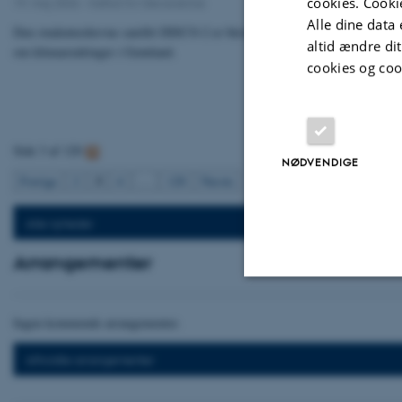
cookies. Cooki
19. maj 2026
-
Institut for Geoscience
Alle dine data 
Den studenterdrevne satellit DISCO-2 er blevet opsendt med SpaceX og ska
altid ændre di
om klimaændringer i Grønland.
cookies og coo
Side 3 af 120
NØDVENDIGE
3
Forrige
2
4
…
120
Næste
Alle nyheder
Arrangementer
Nødvendige
Ingen kommende arrangementer.
Afholdte arrangementer
Nødvendige cooki