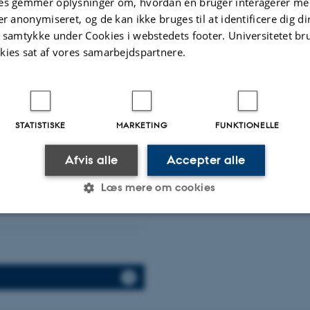
es gemmer oplysninger om, hvordan en bruger interagerer med
er anonymiseret, og de kan ikke bruges til at identificere dig d
l indsamle data
t samtykke under Cookies i webstedets footer. Universitetet br
kies sat af vores samarbejdspartnere.
STATISTISKE
MARKETING
FUNKTIONELLE
Afvis alle
Accepter alle
Læs mere om cookies
Statistiske
Marketing
Funktionelle
es hjælper med at gøre hjemmesiden brugbar ved at aktiv