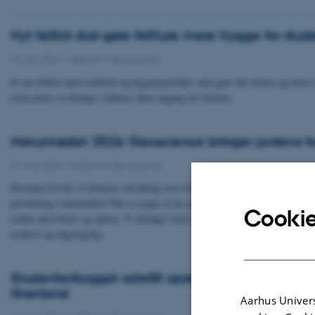
Nyt feltkit skal gøre feltture mere trygge for stu
18. juni 2026
-
Institut for Geoscience
Et nyt feltkit med toilettelt og hygiejneartikler skal gøre det lettere og mere 
Geoscience at deltage i feltture uden adgang til toiletter.
Naturmødet 2026: Geoscience bringer jordens fort
27. maj 2026
-
Institut for Geoscience
Hvordan forstår vi klimaets udvikling over tid? Hvordan aflæses samspillet
påvirkning i landskabet? Det er nogle af de spørgsmål, Geoscience udfold
Cookie
række aktiviteter og oplæg. Vi deltager med forskningsbaseret formidling, 
konkret og tilgængelig.
Studenterbygget satellit opsendt for at undersø
Grønland
Aarhus Univers