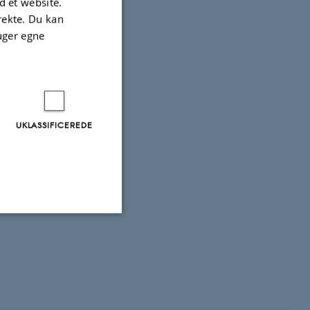
 et website.
irekte. Du kan
uger egne
UKLASSIFICEREDE
Uklassificerede
ere nogle