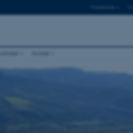
Til studerende
Til
stituttet
Kontakt