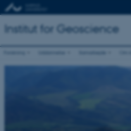
Institut for Geoscience
Forskning
Uddannelse
Samarbejde
Om in