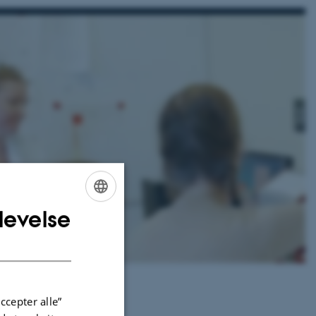
levelse
ENGLISH
DANISH
ccepter alle”