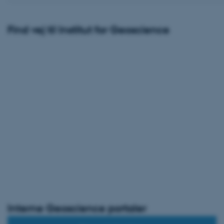
grundlæggende fu
cookies.
Find vej til Institut for Geoscience
Navn
be_typo_user
fe_typo_user
ASP.NET_SessionId
Interne Geoscience portaler