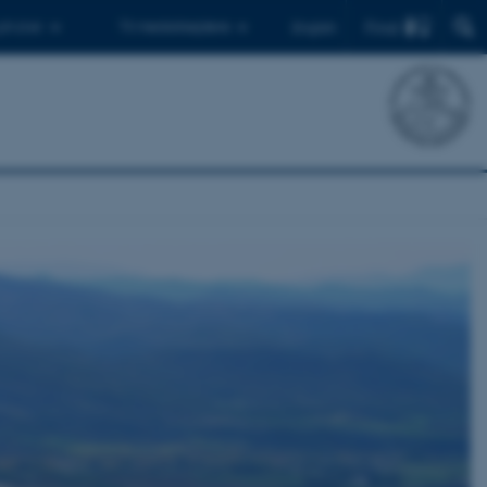
Find
 ph.d.er
Til medarbejdere
English