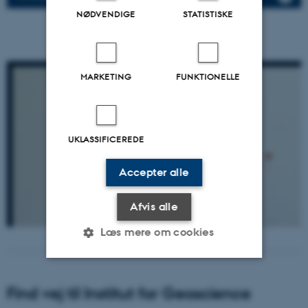
NØDVENDIGE
STATISTISKE
MARKETING
FUNKTIONELLE
UKLASSIFICEREDE
Accepter alle
Afvis alle
Læs mere om cookies
Nødvendige
Statistiske
Marketing
Find vej til Institut for Geoscience