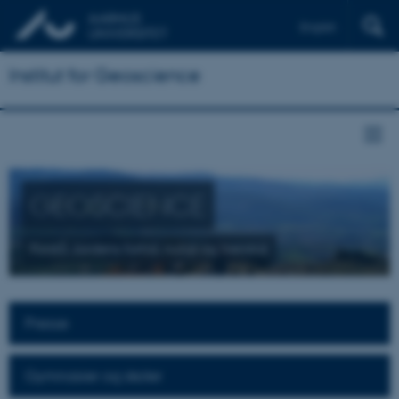
English
Institut for Geoscience
GEOSCIENCE
Forstå Jordens fortid, nutid og fremtid
Presse
Gymnasier og skoler