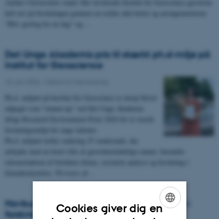
Aarhus Universitets stand. Her inviterede Institut for Geoscience gæsterne
helt tæt på forskningen gennem en række aktiviteter og arrangementerne
“Bliv geolog for en dag” og…
Det Unge Akademis pris til stærkt ph.d-miljø på
Institut for Geoscience
18. juni 2026
-
Institut for Geoscience
Ph.d. miljøet på Institut for Geoscience er netop blevet
udpeget som “runner-up” ved Det Unge Akademis
årlige Research Environment Prize 2026 for et stærkt
forskningsmiljø for unge talenter.
Ph.d.-miljøet tæller omkring 25 studerende, der
arbejder med en bred vifte af geovidenskabelige emner, herunder
rekonstruktion af fortidens klima, seismisk analyse og forskning i
klimabeskyttelse. På tværs af…
Havbundsprøver fra Nordsøen skal bruges i
Cookies giver dig en
forskning og undervisning
ENGLISH