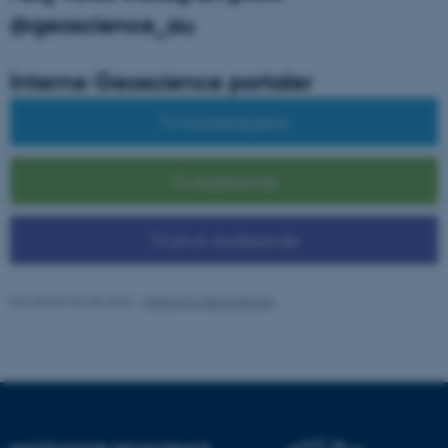
.au.dk
@geoscience_au
Interne Geoscience portaler
Til medarbejdere
Til studerende
Til ph.d.-studerende
ASP.NET_SessionId
Microsoft Corporation
.au.dk
Revideret 04.05.2026
-
Institut for Geoscience
JSESSIONID
Oracle Corporation
.au.dk