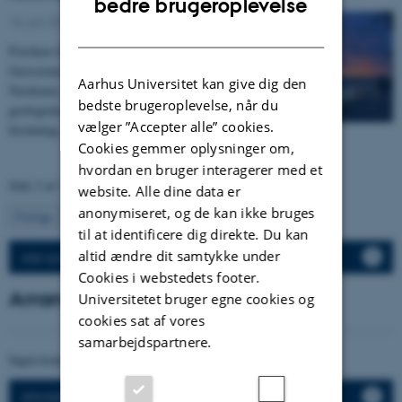
bedre brugeroplevelse
18. juni 2026
-
Institut for Geoscience
DANISH
Forskere fra SeisLab-gruppen ved Institut for
Geoscience har fået adgang til unikt kernemateriale fra
Aarhus Universitet kan give dig den
Nordsøen. Materialet kan give ny viden om den
bedste brugeroplevelse, når du
geologiske udvikling i området og bruges i både
vælger ”Accepter alle” cookies.
forskning, undervisning og studenterprojekter.
Cookies gemmer oplysninger om,
hvordan en bruger interagerer med et
Side 2 af 120
website. Alle dine data er
anonymiseret, og de kan ikke bruges
2
Forrige
1
3
…
120
Næste
til at identificere dig direkte. Du kan
altid ændre dit samtykke under
Alle nyheder
Cookies i webstedets footer.
Arrangementer
Universitetet bruger egne cookies og
cookies sat af vores
samarbejdspartnere.
Ingen kommende arrangementer.
Afholdte arrangementer