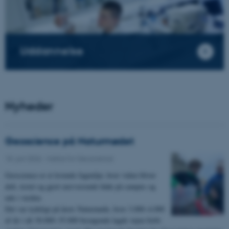
Uddannelse
Nyheder
Geoscience på Naturmødet
18. juni 2026
-
Institut for Geoscience
Geoscience er et levende fagmiljø, hvor viden bliver
delt, testet og gjort nærværende både på campus og
ude i verden.
Det var tydeligt på årets Naturmøde, hvor 3.000–4.000
af de i alt 30.000–35.000 besøgende lagde vejen forbi