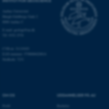
INSTITUT FOR GEOSCIENCE
ARRAffinity
Microsoft Corporation
Aarhus Universitet
.mitstudie.au.dk
Høegh-Guldbergs Gade 2
8000 Aarhus C
E-mail: geologi@au.dk
Tlf: 9352 2570
esctx
Microsoft Corporation
.login.microsoftonline.com
CVR-nr: 31119103
fpc
Microsoft Corporation
EAN-nummer: 5798000420014
login.microsoftonline.com
Stedkode: 7231
__cf_bm
Cloudflare Inc.
.pure.au.dk
__cf_bm
Cloudflare Inc.
.linkedin.com
OM OS
UDDANNELSER PÅ AU
Profil
Bachelor