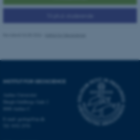
Til ph.d.-studerende
Revideret 04.05.2026
-
Institut for Geoscience
ASP.NET_SessionId
Microsoft Corporation
.au.dk
INSTITUT FOR GEOSCIENCE
JSESSIONID
Oracle Corporation
Aarhus Universitet
.au.dk
Høegh-Guldbergs Gade 2
8000 Aarhus C
E-mail: geologi@au.dk
AWSALBTGCORS
Amazon Web Services, Inc.
Tlf: 9352 2570
airtable.com