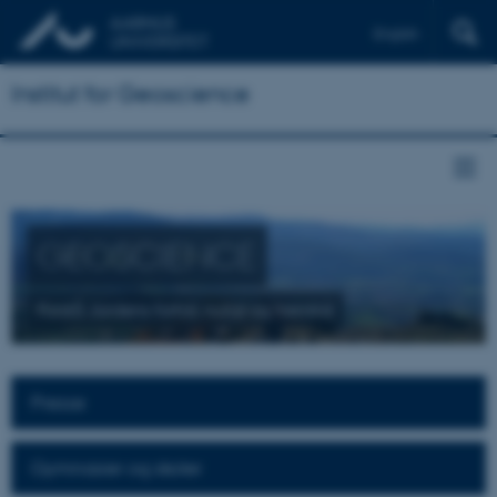
English
Institut for Geoscience
GEOSCIENCE
Forstå Jordens fortid, nutid og fremtid
Presse
Gymnasier og skoler