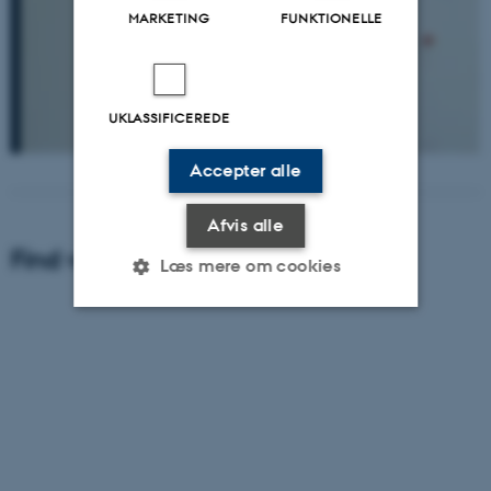
MARKETING
FUNKTIONELLE
UKLASSIFICEREDE
Accepter alle
Afvis alle
Find vej til Institut for Geoscience
Læs mere om cookies
Nødvendige
Statistiske
Marketing
Funktionelle
Uklassificerede
Nødvendige cookies hjælper