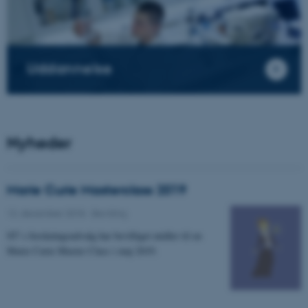
Uddannelse
Nyheder
Marie Curie Masterclass 2019
13. december 2018
-
Bevilling
ST`s forskningsudvalg har bevilliget midler til en
Marie Curie Master Class i maj 2019.