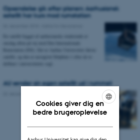
Opsendelse gik efter planen: Aarhusiansk
satellit har kurs mod rumstation
06. december 2018
-
Institut for Geoscience
En satellit bygget af aarhusianske studerende er
onsdag aften på vej mod Den Internationale
Rumstation (ISS). Det er Aarhus Universitets første
satellit, og den er navngivet Delphini-1 efter de to
delfiner i universitetets segl.
AU sender sin egen satellit ud i rummet
03. december 2018
-
Institut for Fysik og Astronomi
Cookies giver dig en
ENGLISH
bedre brugeroplevelse
DANISH
Aarhus Universitet kan give dig den