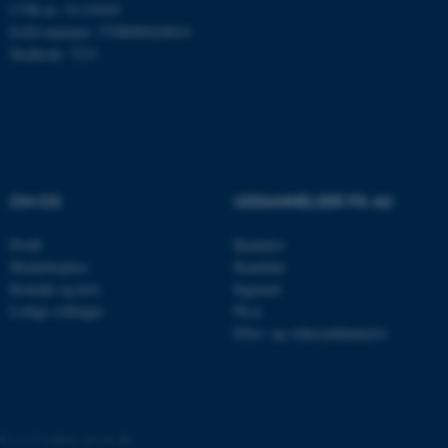
CVR-nr: 31119103
EAN-nummer: 5798000420014
Stedkode: 7231
CFTOKEN
Adobe Inc.
eddiprod.au.dk
OM OS
UDDANNELSER PÅ AU
Profil
Bachelor
Medarbejdere
Kandidat
OptanonConsent
OneTrust LLC
.pure.au.dk
Kontakt og kort
Ingeniør
Ledige stillinger
Ph.d.
Efter- og videreuddannelse
©
—
Cookies på au.dk