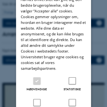
Side 80 af 120
bedste brugeroplevelse, når du
vælger ”Accepter alle” cookies.
80
Forrige
1
…
79
81
…
120
Næste
Cookies gemmer oplysninger om,
hvordan en bruger interagerer med et
Alle nyheder
website. Alle dine data er
Arrangementer
anonymiseret, og de kan ikke bruges
til at identificere dig direkte. Du kan
altid ændre dit samtykke under
Ingen kommende arrangementer.
Cookies i webstedets footer.
Universitetet bruger egne cookies og
Afholdte arrangementer
cookies sat af vores
samarbejdspartnere.
NØDVENDIGE
STATISTISKE