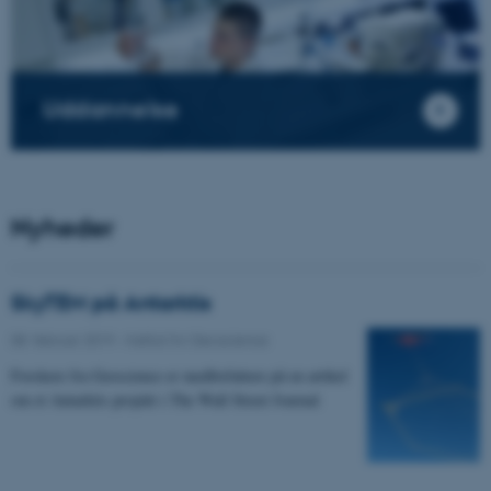
Uddannelse
Nyheder
SkyTEM på Antarktis
08. februar 2019
-
Institut for Geoscience
Forskere fra Geoscience er medforfattere på en artikel
om et Antarktis projekt i The Wall Street Journal