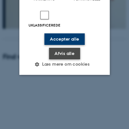
UKLASSIFICEREDE
Accepter alle
Afvis alle
Find vej til Institut for Geoscience
Læs mere om cookies
Nødvendige
Statistiske
Marketing
Funktionelle
Uklassificerede
Nødvendige cookies hjælper
med at gøre hjemmesiden