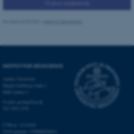
Til ph.d.-studerende
Revideret 04.05.2026
-
Institut for Geoscience
ASP.NET_SessionId
Microsoft Corporation
.au.dk
INSTITUT FOR GEOSCIENCE
Aarhus Universitet
JSESSIONID
Oracle Corporation
Høegh-Guldbergs Gade 2
.au.dk
8000 Aarhus C
E-mail: geologi@au.dk
Tlf: 9352 2570
AWSALBTGCORS
Amazon Web Services, Inc.
airtable.com
CVR-nr: 31119103
EAN-nummer: 5798000420014