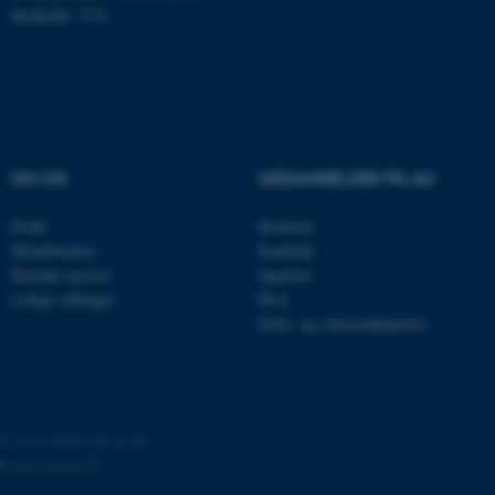
Stedkode: 7231
CFTOKEN
Adobe Inc.
eddiprod.au.dk
OM OS
UDDANNELSER PÅ AU
Profil
Bachelor
Medarbejdere
Kandidat
Kontakt og kort
Ingeniør
OptanonConsent
OneTrust LLC
.pure.au.dk
Ledige stillinger
Ph.d.
Efter- og videreuddannelse
©
—
Cookies på au.dk
Privatlivspolitik