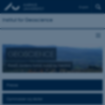
English
Institut for Geoscience
GEOSCIENCE
Forstå Jordens fortid, nutid og fremtid
Presse
Gymnasier og skoler