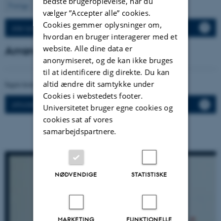
bedste brugeroplevelse, når du
78
Forrige
1
…
77
79
…
120
Næste
vælger ”Accepter alle” cookies.
Cookies gemmer oplysninger om,
Alle nyheder
hvordan en bruger interagerer med et
Arrangementer
website. Alle dine data er
anonymiseret, og de kan ikke bruges
til at identificere dig direkte. Du kan
altid ændre dit samtykke under
Ingen kommende arrangementer.
Cookies i webstedets footer.
Afholdte arrangementer
Universitetet bruger egne cookies og
cookies sat af vores
samarbejdspartnere.
NØDVENDIGE
STATISTISKE
MARKETING
FUNKTIONELLE