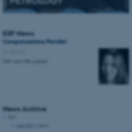
PETROLOGY
ESP News
Congratulations Pernille!
03. maj 2016
ESP's latest MSc graduate.
News Archive
2021
april 2021
(1 post)