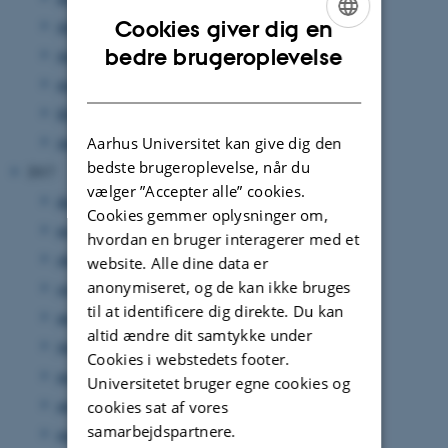
Cookies giver dig en
juli 2018
(1 post)
ENGLISH
bedre brugeroplevelse
juni 2018
(1 post)
DANISH
marts 2018
(1 post)
februar 2018
(2 poster)
januar 2018
(1 post)
Aarhus Universitet kan give dig den
bedste brugeroplevelse, når du
2017
vælger ”Accepter alle” cookies.
december 2017
(3 poster)
Cookies gemmer oplysninger om,
november 2017
(1 post)
hvordan en bruger interagerer med et
oktober 2017
(4 poster)
website. Alle dine data er
anonymiseret, og de kan ikke bruges
september 2017
(4 poster)
til at identificere dig direkte. Du kan
august 2017
(3 poster)
altid ændre dit samtykke under
juni 2017
(1 post)
Cookies i webstedets footer.
maj 2017
(3 poster)
Universitetet bruger egne cookies og
april 2017
(2 poster)
cookies sat af vores
samarbejdspartnere.
marts 2017
(2 poster)