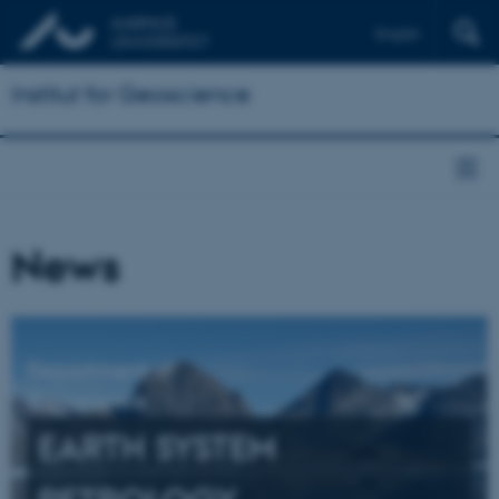
English
Institut for Geoscience
News
Department of
Geoscience
EARTH SYSTEM