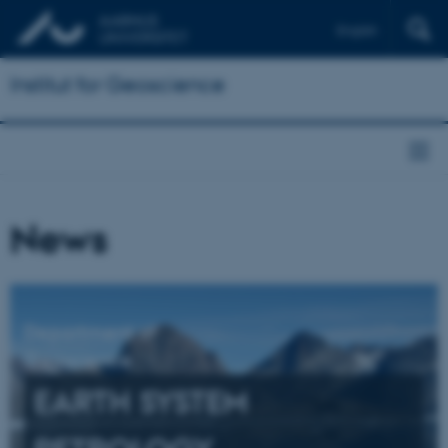
English
Institut for Geoscience
News
Department of
Geoscience
EARTH SYSTEM