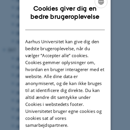
Cookies giver dig en
juli 2018
(1 post)
ENGLISH
bedre brugeroplevelse
juni 2018
(1 post)
DANISH
marts 2018
(1 post)
februar 2018
(2 poster)
januar 2018
(1 post)
Aarhus Universitet kan give dig den
bedste brugeroplevelse, når du
2017
vælger ”Accepter alle” cookies.
december 2017
(3 poster)
Cookies gemmer oplysninger om,
november 2017
(1 post)
hvordan en bruger interagerer med et
oktober 2017
(4 poster)
website. Alle dine data er
anonymiseret, og de kan ikke bruges
september 2017
(4 poster)
til at identificere dig direkte. Du kan
august 2017
(3 poster)
altid ændre dit samtykke under
juni 2017
(1 post)
Cookies i webstedets footer.
maj 2017
(3 poster)
Universitetet bruger egne cookies og
april 2017
(2 poster)
cookies sat af vores
samarbejdspartnere.
marts 2017
(2 poster)