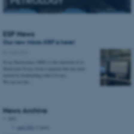
PETROLOGY
ESP News
Our new Micro-XRF is here!
02. marts 2016
X-ray fluorescence (XRF) is the emission of or
fluorescent X-rays from a material that has been
excited by bombarding with it X-rays.
We can use the…
News Archive
2021
april 2021
(1 post)