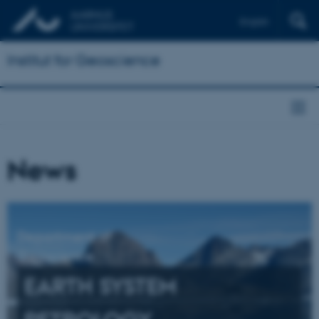
English
Institut for Geoscience
News
Department of
Geoscience
EARTH SYSTEM