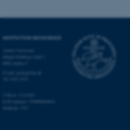
fe_typo_user
Typo3 Association
.au.dk
INSTITUT FOR GEOSCIENCE
Aarhus Universitet
Høegh-Guldbergs Gade 2
8000 Aarhus C
E-mail: geologi@au.dk
Tlf: 9352 2570
CVR-nr: 31119103
ASP.NET_SessionId
Microsoft Corporation
EAN-nummer: 5798000420014
.au.dk
Stedkode: 7231