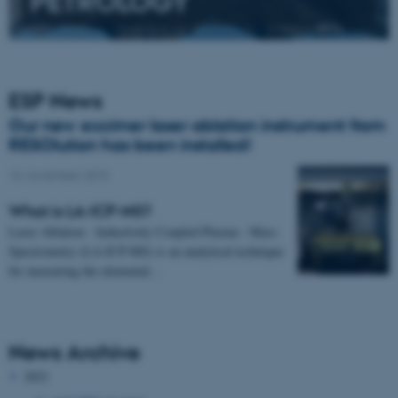
PETROLOGY
ESP News
Our new excimer laser ablation instrument from
RESOlution has been installed!
16. november 2015
What is LA-ICP-MS?
Laser Ablation - Inductively Coupled Plasma - Mass
Spectrometry (LA-ICP-MS) is an analytical technique
for measuring the elemental…
News Archive
2021