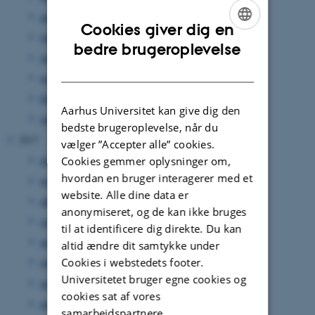
august 2018
(3 poster)
Cookies giver dig en
juli 2018
(1 post)
ENGLISH
bedre brugeroplevelse
juni 2018
(1 post)
DANISH
marts 2018
(1 post)
februar 2018
(2 poster)
Aarhus Universitet kan give dig den
januar 2018
(1 post)
bedste brugeroplevelse, når du
2017
vælger ”Accepter alle” cookies.
december 2017
(3 poster)
Cookies gemmer oplysninger om,
hvordan en bruger interagerer med et
november 2017
(1 post)
website. Alle dine data er
oktober 2017
(4 poster)
anonymiseret, og de kan ikke bruges
september 2017
(4 poster)
til at identificere dig direkte. Du kan
august 2017
(3 poster)
altid ændre dit samtykke under
Cookies i webstedets footer.
juni 2017
(1 post)
Universitetet bruger egne cookies og
maj 2017
(3 poster)
cookies sat af vores
april 2017
(2 poster)
samarbejdspartnere.