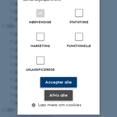
marts 2017
(2 poster)
februar 2017
(1 post)
januar 2017
(2 poster)
NØDVENDIGE
STATISTISKE
2016
november 2016
(1 post)
oktober 2016
(3 poster)
MARKETING
FUNKTIONELLE
september 2016
(2 poster)
august 2016
(5 poster)
juli 2016
(1 post)
UKLASSIFICEREDE
juni 2016
(1 post)
maj 2016
(1 post)
Accepter alle
april 2016
(2 poster)
marts 2016
(1 post)
Afvis alle
januar 2016
(2 poster)
Læs mere om cookies
2015