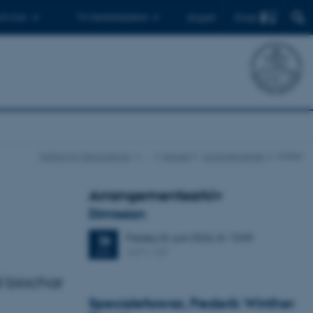
Find
 ph.d.er
Til medarbejdere
English
Institut for Geoscience
…
Aktuelt
Arrangementer
Artikel
Arrangementsarkiv
Dimission
Fredag
26.
juni 2026,
kl. 13:00
26
1671-137
JUN.
d biochar
Specialeforsvar, Frederik Winther