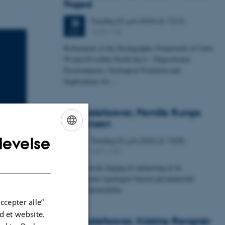
Foged
Torsdag
25.
juni 2026,
kl. 13:15
25
1673-118
JUN.
Refinement of the Stratigraphic Framework of Units
50 and 60 within North Sea I - Depositional
Environments, Geological Evolution and
Implications for…
Specialeforsvar, Pernille Runge
Jørgensen
levelse
Torsdag
25.
juni 2026,
kl. 13:00
ENGLISH
25
1671-137
JUN.
DANISH
Probabilistisk tilgang til opdatering af de
ae pyrolysis
hydrologiske typologier baseret på numeriske
grundvandsmodeller
ccepter alle”
 et website.
Specialeforsvar, Kristine Rengnér