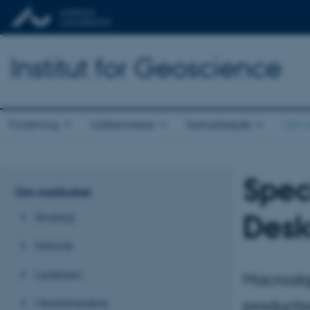
Institut for Geoscience
Forskning
Uddannelse
Samarbejde
Om in
Spec
Om instituttet
Desk
Strategi
Historie
Ledelsen
Macroalg
Medarbejdere
producti