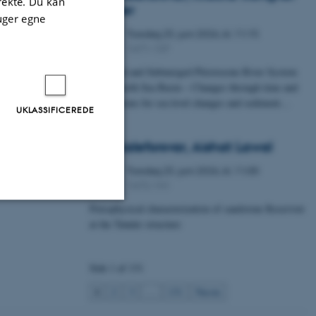
irekte. Du kan
Fischer
uger egne
Torsdag
25.
juni 2026,
kl. 11:15
25
1671-137
JUN.
A Buried and Submerged Pleistocene River System
in the North Sea Basin – Changes through time and
implications for sea level changes and sediment…
UKLASSIFICEREDE
Specialeforsvar, Aishat Lawal
Torsdag
25.
juni 2026,
kl. 11:00
25
1672-141
JUN.
Petrophysical characterization of sandstone Reservoir
at the Tønder structure
Uklassificerede
Side 1 af 131
ere nogle
1
2
3
…
131
Næste
rer uden disse