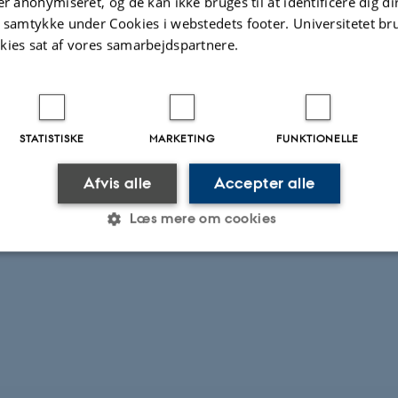
er anonymiseret, og de kan ikke bruges til at identificere dig d
t samtykke under Cookies i webstedets footer. Universitetet br
kies sat af vores samarbejdspartnere.
i, Professor
tersen, Seniorforsker, GEUS
STATISTISKE
MARKETING
FUNKTIONELLE
els Hemmingsen Schovsbo, GEUS
Afvis alle
Accepter alle
Læs mere om cookies
Statistiske
Marketing
Funktionelle
es hjælper med at gøre hjemmesiden brugbar ved at aktiv
nktioner som navigation mm. Hjemmesiden kan ikke funge