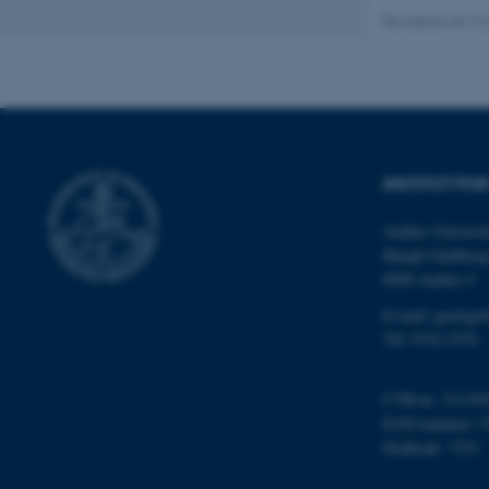
cookies.
Revideret 04.10
Navn
be_typo_user
INSTITUT FO
fe_typo_user
Aarhus Universit
Høegh-Guldberg
8000 Aarhus C
E-mail: geologi
Tlf: 9352 2570
ASP.NET_SessionId
CVR-nr: 311191
EAN-nummer: 5
Stedkode: 7231
JSESSIONID