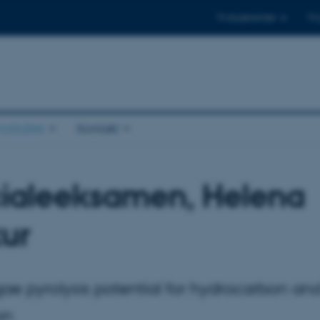
Til studerende
Til
stituttet
Kontakt
ialeeksamen, Helena
ur
ae pyrolysis potential for hydrocarbon an
on