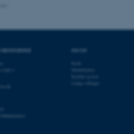
.2021
Udbyder / Domæne
Udløb
Beskrivelse
30
Denne cookie sættes af
TYPO3 Association
minutter
TYPO3, og bruges til at 
.au.dk
session, når en backend-
TYPO3 eller Frontend.
R GEOSCIENCE
OM OS
30
Dette cookienavn er fo
Typo3 Association
minutter
webindholdsstyringssyst
.au.dk
et
Profil
som en brugersessionside
s Gade 2
Medarbejdere
muligt at gemme bruger
tilfælde er det muligvis
Kontakt og kort
kan indstilles ved defau
Ledige stillinger
dette kan forhindres af 
@au.dk
de fleste tilfælde er det in
ødelagt i slutningen af 
indeholder en tilfældig id
specifikke brugerdata.
Session
Denne cookie er en purp
Microsoft Corporation
03
cookie, der bruges af hj
.au.dk
798000420014
i Microsoft .net- teknolo
til at opretholde en an
Session
Generel formål platform 
Oracle Corporation
websteder skrevet i JSP. 
.au.dk