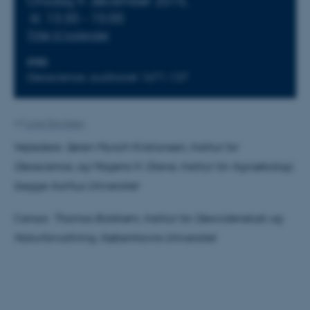
Onsdag 9. december 2015,
kl. 13:30 - 15:00
Tilføj til kalender
STED
Geoscience, auditoriet 1671-137
Af
Lone Davidsen
Vejledere:
Søren Munch Kristiansen, Institut for
Geoscience, og Mogens H. Greve, Institut for Agroøkologi,
begge Aarhus Universitet
Censor:
Thomas Balstrøm, Institut for Geovidenskab og
Naturforvaltning, Københavns Universitet