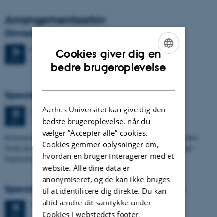
Arrangementsarkiv
Dimission
Fredag
26.
juni 2026,
kl. 13:00
26
Cookies giver dig en
1671-137
JUN.
ENGLISH
bedre brugeroplevelse
DANISH
Specialeforsvar, Frederik Winther Foged
Aarhus Universitet kan give dig den
Torsdag
25.
juni 2026,
kl. 13:15
25
bedste brugeroplevelse, når du
1673-118
JUN.
vælger ”Accepter alle” cookies.
Refinement of the Stratigraphic Framework of Units 50 and 60 within
Cookies gemmer oplysninger om,
North Sea I - Depositional Environments, Geological Evolution and
hvordan en bruger interagerer med et
Implications for…
website. Alle dine data er
anonymiseret, og de kan ikke bruges
Specialeforsvar, Pernille Runge Jørgensen
til at identificere dig direkte. Du kan
altid ændre dit samtykke under
Torsdag
25.
juni 2026,
kl. 13:00
25
Cookies i webstedets footer.
1671-137
JUN.