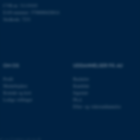
Navn
Udbyder / Domæne
CVR-nr: 31119103
be_typo_user
TYPO3 Association
EAN-nummer: 5798000420014
.au.dk
Stedkode: 7231
fe_typo_user
Typo3 Association
.au.dk
OM OS
UDDANNELSER PÅ AU
Profil
Bachelor
Medarbejdere
Kandidat
Kontakt og kort
Ingeniør
Ledige stillinger
Ph.d.
Efter- og videreuddannelse
ASP.NET_SessionId
Microsoft Corporation
.au.dk
©
—
Cookies på au.dk