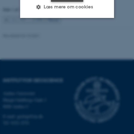
Læs mere om cookies
Side 1 af 131
1
2
3
…
131
Næste
Nødvendige
Statistiske
Marketing
Revideret 04.10.2021
Funktionelle
Uklassificerede
Nødvendige cookies hjælper
med at gøre hjemmesiden
brugbar ved at aktivere nogle
INSTITUT FOR GEOSCIENCE
grundlæggende funktioner
Aarhus Universitet
som navigation mm.
Høegh-Guldbergs Gade 2
Hjemmesiden kan ikke
8000 Aarhus C
fungerer uden disse cookies.
E-mail: geologi@au.dk
Tlf: 9352 2570