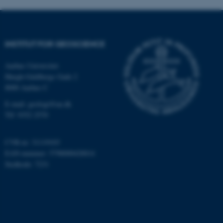
Nødvendige
Statistiske
Marketing
Funktionelle
Uklassificerede
INSTITUT FOR GEOSCIENCE
Nødvendige cookies hjælper
Aarhus Universitet
med at gøre hjemmesiden
Høegh-Guldbergs Gade 2
8000 Aarhus C
brugbar ved at aktivere nogle
grundlæggende funktioner
E-mail: geologi@au.dk
som navigation mm.
Tlf: 9352 2570
Hjemmesiden kan ikke
fungerer uden disse cookies.
CVR-nr: 31119103
EAN-nummer: 5798000420014
Stedkode: 7231
Navn
Udbyder / Domæne
be_typo_user
TYPO3 Association
.au.dk