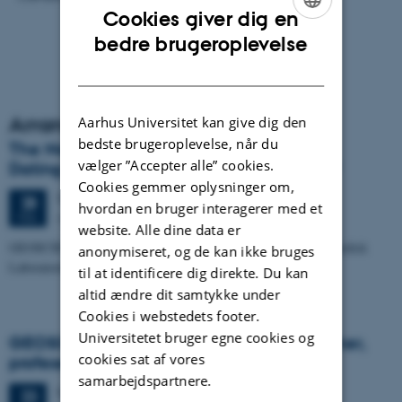
Cookies giver dig en
ENGLISH
bedre brugeroplevelse
DANISH
Arrangementsarkiv
Aarhus Universitet kan give dig den
bedste brugeroplevelse, når du
The Nordic Laboratory for Luminescence
vælger ”Accepter alle” cookies.
Dating: Who are we and what do we do?
Cookies gemmer oplysninger om,
Tirsdag
28.
februar 2012,
kl. 15:15
28
hvordan en bruger interagerer med et
Auditoriet, Geoscience
FEB.
website. Alle dine data er
GEOSCIENCE SEMINAR - v/Jan-Pieter Buylaert, postdoc, Nordisk
anonymiseret, og de kan ikke bruges
Laboratorium for Luminescensdatering (NLL):
til at identificere dig direkte. Du kan
altid ændre dit samtykke under
Cookies i webstedets footer.
Universitetet bruger egne cookies og
GEOSCIENCE SEMINAR - v/Kerry Gallagher,
cookies sat af vores
professor, University of Rennes, France
samarbejdspartnere.
Torsdag
23.
februar 2012,
kl. 13:00
23