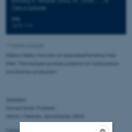
torsdag
6.
oktober 2022,
kl. 13:00
-
.
,
kl.
Tilføj til kalender
STED
1672-114
Af
Kathrine Lindgaard
Helena Deskur forsvarer sin specialeafhandling med
titlen "Macroalgae pyrolysis potential for hydrocarbon
and biochar production."
Vejledere:
Hamed Sanei, Professor
Henrik I. Petersen, Seniorforsker, GEUS
Censor: Niels Hemmingsen Schovsbo, GEUS