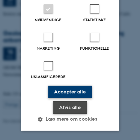
Auditoriet, Geoscience
FEB.
Inverse modelling using trans-dimensional Markov Chain Monte Carlo
NØDVENDIGE
STATISTISKE
Geological and hydrological mapping using
airborne TEM at Mayotte Island
MARKETING
FUNKTIONELLE
Onsdag
15.
februar 2012,
kl. 15:15
15
Auditoriet, Geoscience
FEB.
GEOSCIENCE SEMINAR - v/Esben Auken, lektor, Institut for
Geoscience
UKLASSIFICEREDE
Accepter alle
Side 131 af 131
131
Forrige
1
…
129
130
Afvis alle
Læs mere om cookies
Revideret 04.10.2021