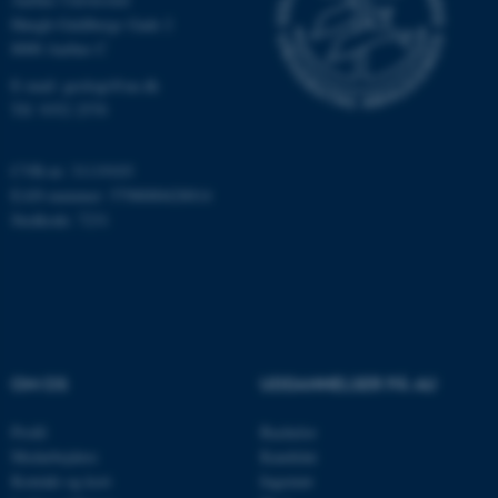
Høegh-Guldbergs Gade 2
8000 Aarhus C
Nødvendige cookies hjælper
E-mail: geologi@au.dk
med at gøre hjemmesiden
Tlf: 9352 2570
brugbar ved at aktivere nogle
grundlæggende funktioner
CVR-nr: 31119103
som navigation mm.
EAN-nummer: 5798000420014
Hjemmesiden kan ikke
Stedkode: 7231
fungerer uden disse cookies.
Navn
Udbyder / Domæne
be_typo_user
TYPO3 Association
.au.dk
OM OS
UDDANNELSER PÅ AU
Profil
Bachelor
Medarbejdere
Kandidat
fe_typo_user
Typo3 Association
Kontakt og kort
Ingeniør
.au.dk