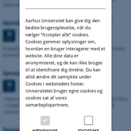
DANISH
Implications for…
Aarhus Universitet kan give dig den
Specialeforsvar, Pernille Runge Jørgensen
bedste brugeroplevelse, når du
Torsdag
25.
juni 2026,
kl. 13:00
25
vælger ”Accepter alle” cookies.
1671-137
JUN.
Cookies gemmer oplysninger om,
hvordan en bruger interagerer med et
Probabilistisk tilgang til opdatering af de hydrologiske typologier baseret
på numeriske grundvandsmodeller
website. Alle dine data er
anonymiseret, og de kan ikke bruges
til at identificere dig direkte. Du kan
Specialeforsvar, Kristine Rengnér Fischer
altid ændre dit samtykke under
Torsdag
25.
juni 2026,
kl. 11:15
Cookies i webstedets footer.
25
1671-137
JUN.
Universitetet bruger egne cookies og
cookies sat af vores
A Buried and Submerged Pleistocene River System in the North Sea Basin
samarbejdspartnere.
– Changes through time and implications for sea level changes and
sediment…
Specialeforsvar, Aishat Lawal
NØDVENDIGE
STATISTISKE