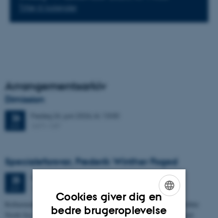
Tilføj til kalender
Arrangementsarkiv
Dimission
Fredag
26.
juni 2026,
kl. 13:00
26
1671-137
JUN.
Specialeforsvar, Frederik Winther Foged
Torsdag
25.
juni 2026,
kl. 13:15
25
1673-118
JUN.
Cookies giver dig en
Refinement of the Stratigraphic Framework of Units 50 and 60 within
ENGLISH
bedre brugeroplevelse
North Sea I - Depositional Environments, Geological Evolution and