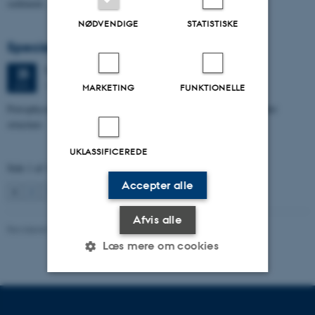
sediment…
NØDVENDIGE
STATISTISKE
Specialeforsvar, Aishat Lawal
Torsdag
25.
juni 2026,
kl. 11:00
25
1672-141
JUN.
MARKETING
FUNKTIONELLE
Petrophysical characterization of sandstone Reservoir at the Tønder
structure
UKLASSIFICEREDE
Side 1 af 131
Accepter alle
1
2
3
…
131
Næste
Afvis alle
Revideret 04.10.2021
Læs mere om cookies
Nødvendige
Statistiske
Marketing