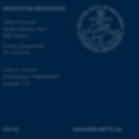
Funktionelle
Uklassificerede
INSTITUT FOR GEOSCIENCE
Aarhus Universitet
Høegh-Guldbergs Gade 2
Nødvendige cookies hjælper
8000 Aarhus C
med at gøre hjemmesiden
brugbar ved at aktivere nogle
E-mail: geologi@au.dk
Tlf: 9352 2570
grundlæggende funktioner
som navigation mm.
Hjemmesiden kan ikke
CVR-nr: 31119103
fungerer uden disse cookies.
EAN-nummer: 5798000420014
Stedkode: 7231
Navn
Udbyder / Domæne
be_typo_user
TYPO3 Association
.au.dk
OM OS
UDDANNELSER PÅ AU