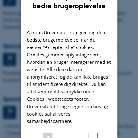
1673-118
JUN.
ENGLISH
bedre brugeroplevelse
Refinement of the Stratigraphic Framework of Units 50 and 60 within
DANISH
North Sea I - Depositional Environments, Geological Evolution and
Implications for…
Aarhus Universitet kan give dig den
bedste brugeroplevelse, når du
Specialeforsvar, Pernille Runge Jørgensen
vælger ”Accepter alle” cookies.
Cookies gemmer oplysninger om,
Torsdag
25.
juni 2026,
kl. 13:00
25
hvordan en bruger interagerer med et
1671-137
JUN.
website. Alle dine data er
Probabilistisk tilgang til opdatering af de hydrologiske typologier baseret
anonymiseret, og de kan ikke bruges
på numeriske grundvandsmodeller
til at identificere dig direkte. Du kan
altid ændre dit samtykke under
Specialeforsvar, Kristine Rengnér Fischer
Cookies i webstedets footer.
Universitetet bruger egne cookies og
Torsdag
25.
juni 2026,
kl. 11:15
25
cookies sat af vores
1671-137
JUN.
samarbejdspartnere.
A Buried and Submerged Pleistocene River System in the North Sea Basin
– Changes through time and implications for sea level changes and