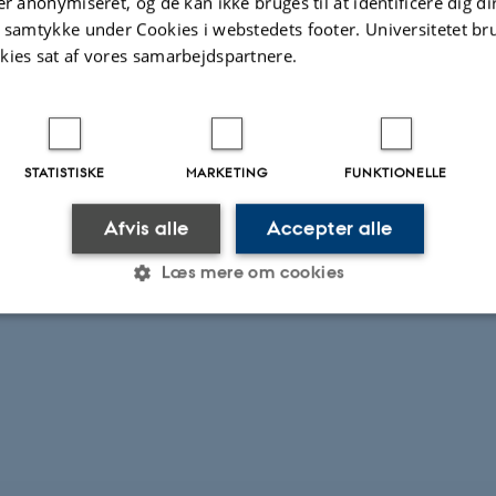
er anonymiseret, og de kan ikke bruges til at identificere dig d
t samtykke under Cookies i webstedets footer. Universitetet br
kies sat af vores samarbejdspartnere.
STATISTISKE
MARKETING
FUNKTIONELLE
Afvis alle
Accepter alle
Læs mere om cookies
Statistiske
Marketing
Funktionelle
es hjælper med at gøre hjemmesiden brugbar ved at aktiv
nktioner som navigation mm. Hjemmesiden kan ikke funge