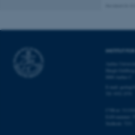
cookies.
Revideret 04.10
Navn
be_typo_user
INSTITUT FO
fe_typo_user
Aarhus Universit
Høegh-Guldberg
8000 Aarhus C
E-mail: geologi
Tlf: 9352 2570
ASP.NET_SessionId
CVR-nr: 311191
EAN-nummer: 5
Stedkode: 7231
JSESSIONID