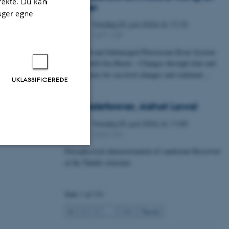
irekte. Du kan
Fischer
uger egne
Torsdag
25.
juni 2026,
kl. 11:15
25
1671-137
JUN.
A Buried and Submerged Pleistocene River System
in the North Sea Basin – Changes through time and
implications for sea level changes and sediment…
UKLASSIFICEREDE
Specialeforsvar, Aishat Lawal
Torsdag
25.
juni 2026,
kl. 11:00
25
1672-141
JUN.
Petrophysical characterization of sandstone Reservoir
at the Tønder structure
Uklassificerede
Side 1 af 131
ere nogle
1
2
3
…
131
Næste
rer uden disse