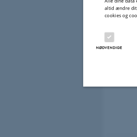
Alle dine data 
altid ændre di
cookies og coo
NØDVENDIGE
Nødvendige
Nødvendige cooki
grundlæggende fu