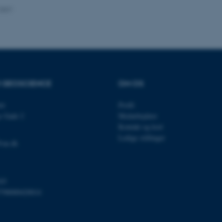
.2021
Udbyder / Domæne
Udløb
Beskrivelse
30
Denne cookie sættes af
TYPO3 Association
minutter
TYPO3, og bruges til at 
.au.dk
session, når en backend-
TYPO3 eller Frontend.
R GEOSCIENCE
OM OS
30
Dette cookienavn er fo
Typo3 Association
minutter
webindholdsstyringssyst
.au.dk
et
Profil
som en brugersessionside
s Gade 2
Medarbejdere
muligt at gemme bruger
tilfælde er det muligvis
Kontakt og kort
kan indstilles ved defau
Ledige stillinger
dette kan forhindres af 
@au.dk
de fleste tilfælde er det in
ødelagt i slutningen af 
indeholder en tilfældig id
specifikke brugerdata.
Session
Denne cookie er en purp
Microsoft Corporation
03
cookie, der bruges af hj
.au.dk
798000420014
i Microsoft .net- teknolo
til at opretholde en an
Session
Generel formål platform 
Oracle Corporation
websteder skrevet i JSP. 
.au.dk