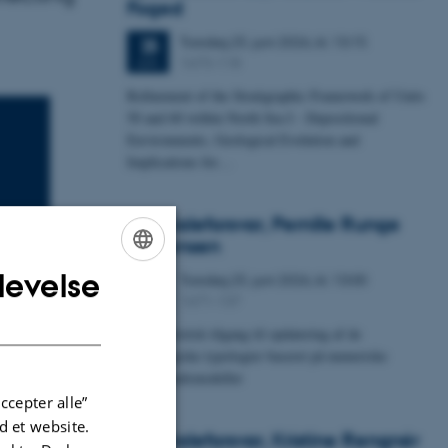
Foged
Torsdag
25.
juni 2026,
kl. 13:15
25
1673-118
JUN.
Refinement of the Stratigraphic Framework of Units
50 and 60 within North Sea I - Depositional
Environments, Geological Evolution and
Implications for…
Specialeforsvar, Pernille Runge
Jørgensen
levelse
Torsdag
25.
juni 2026,
kl. 13:00
ENGLISH
25
1671-137
JUN.
DANISH
Probabilistisk tilgang til opdatering af de
hydrologiske typologier baseret på numeriske
grundvandsmodeller
ccepter alle”
 et website.
Specialeforsvar, Kristine Rengnér