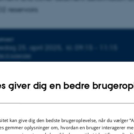
2 reservoirs
plysninger om arrangementet
DSPUNKT
edag 25. april 2025,
kl. 09:15 - 11:15
føj til kalender
ED
71-137
s giver dig en bedre brugerop
itet kan give dig den bedste brugeroplevelse, når du vælger ”A
es gemmer oplysninger om, hvordan en bruger interagerer med