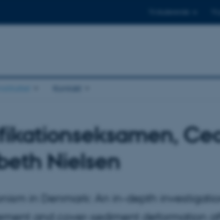
Til studerende
Til
stituttet
Kontakt
ifikationseksamen, Cec
abeth Nielsen
onism in Denmark: An in-depth investigatio
ement and cover-sediment deformation af