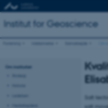
Institut for Geoscience
Forskning
Uddannelse
Samarbejde
Om in
Kval
Om instituttet
Elis
Strategi
Historie
Ledelsen
Salt tect
Medarbejdere
salt mov