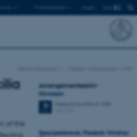
Find
 ph.d.er
Til medarbejdere
English
Institut for Geoscience
…
Aktuelt
Arrangementer
Artikel
ilia
Arrangementsarkiv
Dimission
Fredag
26.
juni 2026,
kl. 13:00
26
1671-137
JUN.
n of the
Specialeforsvar, Frederik Winther
fecting