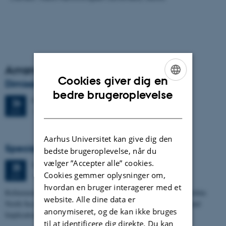
Arrangementsarkiv
Cookies giver dig en
Dimission
ENGLISH
bedre brugeroplevelse
Fredag
26.
juni 2026,
kl. 13:00
26
DANISH
1671-137
JUN.
Aarhus Universitet kan give dig den
Specialeforsvar, Frederik Winther Foged
bedste brugeroplevelse, når du
vælger ”Accepter alle” cookies.
Torsdag
25.
juni 2026,
kl. 13:15
25
Cookies gemmer oplysninger om,
1673-118
JUN.
hvordan en bruger interagerer med et
Refinement of the Stratigraphic Framework of Units 50 and 60 within
website. Alle dine data er
North Sea I - Depositional Environments, Geological Evolution and
anonymiseret, og de kan ikke bruges
Implications for…
til at identificere dig direkte. Du kan