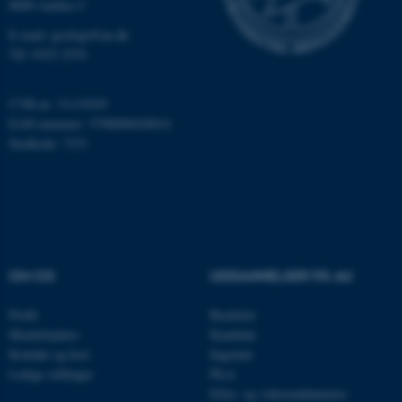
8000 Aarhus C
E-mail: geologi@au.dk
Navn
Udbyder / Domæne
Tlf: 9352 2570
be_typo_user
TYPO3 Association
.au.dk
CVR-nr: 31119103
EAN-nummer: 5798000420014
Stedkode: 7231
fe_typo_user
Typo3 Association
.au.dk
OM OS
UDDANNELSER PÅ AU
Profil
Bachelor
Medarbejdere
Kandidat
Kontakt og kort
Ingeniør
Ledige stillinger
Ph.d.
Efter- og videreuddannelse