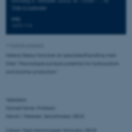
torsdag
6.
oktober 2022,
kl. 13:00
-
.
,
kl.
Tilføj til kalender
STED
1672-114
Af
Kathrine Lindgaard
Helena Deskur forsvarer sin specialeafhandling med
titlen "Macroalgae pyrolysis potential for hydrocarbon
and biochar production."
Vejledere:
Hamed Sanei, Professor
Henrik I. Petersen, Seniorforsker, GEUS
Censor: Niels Hemmingsen Schovsbo, GEUS