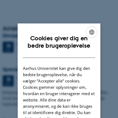
Arrangementsarkiv
Dimission
Cookies giver dig en
ENGLISH
Fredag
26.
juni 2026,
kl. 13:00
bedre brugeroplevelse
26
1671-137
JUN.
DANISH
Aarhus Universitet kan give dig den
Specialeforsvar, Frederik Winther Foged
bedste brugeroplevelse, når du
Torsdag
25.
juni 2026,
kl. 13:15
25
vælger ”Accepter alle” cookies.
1673-118
JUN.
Cookies gemmer oplysninger om,
Refinement of the Stratigraphic Framework of Units 50 and 60 within
hvordan en bruger interagerer med et
North Sea I - Depositional Environments, Geological Evolution and
website. Alle dine data er
Implications for…
anonymiseret, og de kan ikke bruges
til at identificere dig direkte. Du kan