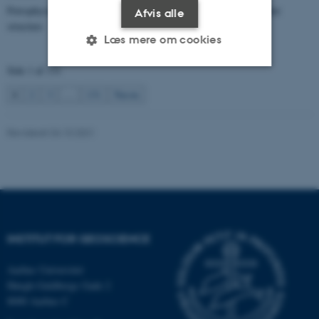
Petrophysical characterization of sandstone Reservoir at the Tønder
Afvis alle
structure
Læs mere om cookies
Side 1 af 131
1
2
3
…
131
Næste
Nødvendige
Statistiske
Marketing
Funktionelle
Uklassificerede
Revideret 04.10.2021
Nødvendige cookies hjælper
med at gøre hjemmesiden
brugbar ved at aktivere nogle
grundlæggende funktioner
INSTITUT FOR GEOSCIENCE
som navigation mm.
Hjemmesiden kan ikke
Aarhus Universitet
fungerer uden disse cookies.
Høegh-Guldbergs Gade 2
8000 Aarhus C