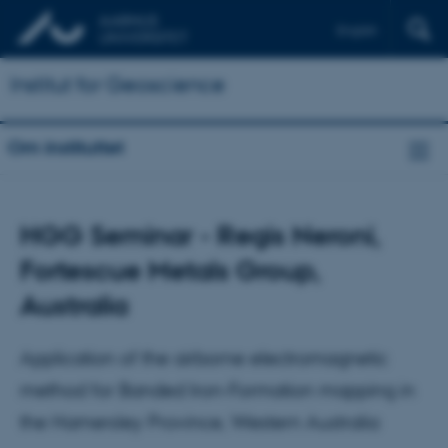
English
Institut for Geoscience
Om instituttet
HGG Seminar - Regis Neroni,
Fortescue Metals Group,
Australia
Application of the airborne electromagnetic
method for Banded Iron-Formation mapping in
the Hamersley Province, Western Australia