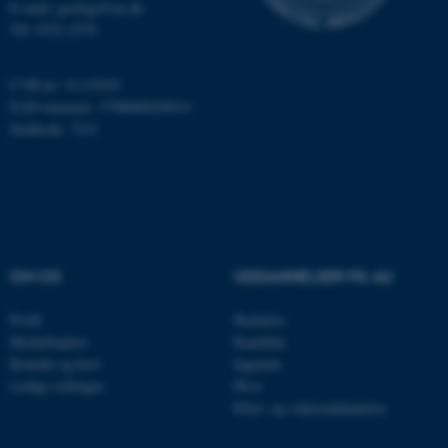
E-mail: geologi@au.dk
Tlf: 9352 2570
Navn
Udbyder / Domæne
be_typo_user
TYPO3 Association
.au.dk
CVR-nr: 31119103
EAN-nummer: 5798000420014
Stedkode: 7231
fe_typo_user
Typo3 Association
.au.dk
OM OS
UDDANNELSER PÅ AU
Profil
Bachelor
Medarbejdere
Kandidat
Kontakt og kort
Ingeniør
Ledige stillinger
Ph.d.
Efter- og videreuddannelse
ASP.NET_SessionId
Microsoft Corporation