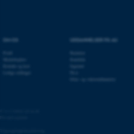
.au.dk
fe_typo_user
Typo3 Association
.au.dk
OM OS
UDDANNELSER PÅ AU
Profil
Bachelor
Medarbejdere
Kandidat
Kontakt og kort
Ingeniør
Ledige stillinger
Ph.d.
Efter- og videreuddannelse
©
—
Cookies på au.dk
ASP.NET_SessionId
Microsoft Corporation
.au.dk
Privatlivspolitik
Tilgængelighedserklæring