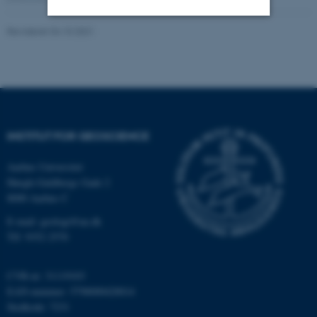
Revideret 04.10.2021
Nødvendige
Statistiske
Marketing
Funktionelle
Uklassificerede
Nødvendige cookies hjælper
INSTITUT FOR GEOSCIENCE
med at gøre hjemmesiden
brugbar ved at aktivere nogle
Aarhus Universitet
grundlæggende funktioner
Høegh-Guldbergs Gade 2
som navigation mm.
8000 Aarhus C
Hjemmesiden kan ikke
E-mail: geologi@au.dk
fungerer uden disse cookies.
Tlf: 9352 2570
CVR-nr: 31119103
EAN-nummer: 5798000420014
Navn
Udbyder / Domæne
Stedkode: 7231
be_typo_user
TYPO3 Association