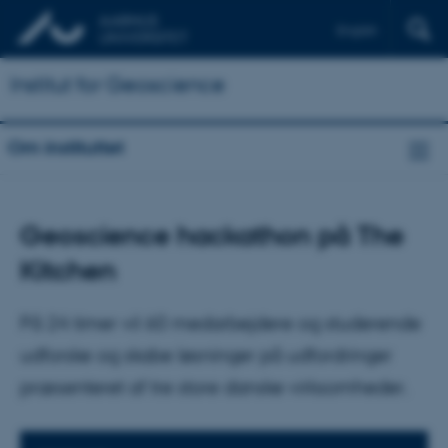
English
Institut for Geoscience
Om instituttet
Geoscience hackathon på The
Kitchen
På 24 timer vil 60 medarbejdere og studerende
udforske og skabe løsninger på udfordringer
præsenteret af tre store danske virksomheder.