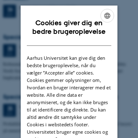
Fredag
26.
juni 2026,
kl. 13:00
26
1671-137
JUN.
Cookies giver dig en
ENGLISH
bedre brugeroplevelse
Specialeforsvar, Frederik Winther Foged
DANISH
Torsdag
25.
juni 2026,
kl. 13:15
25
1673-118
JUN.
Aarhus Universitet kan give dig den
Refinement of the Stratigraphic Framework of Units 50 and 60 within
bedste brugeroplevelse, når du
North Sea I - Depositional Environments, Geological Evolution and
vælger ”Accepter alle” cookies.
Implications for…
Cookies gemmer oplysninger om,
hvordan en bruger interagerer med et
website. Alle dine data er
Specialeforsvar, Pernille Runge Jørgensen
anonymiseret, og de kan ikke bruges
Torsdag
25.
juni 2026,
kl. 13:00
25
til at identificere dig direkte. Du kan
1671-137
JUN.
altid ændre dit samtykke under
Probabilistisk tilgang til opdatering af de hydrologiske typologier baseret
Cookies i webstedets footer.
på numeriske grundvandsmodeller
Universitetet bruger egne cookies og