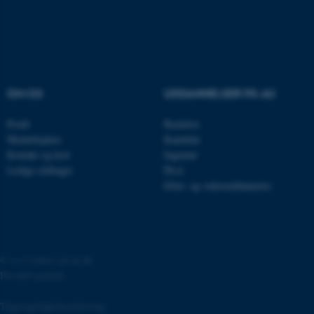
.au.dk
fe_typo_user
Typo3 Association
.au.dk
OM OS
UDDANNELSER PÅ AU
Profil
Bachelor
Medarbejdere
Kandidat
Kontakt og kort
Ingeniør
Ledige stillinger
Ph.d.
Efter- og videreuddannelse
©
—
Cookies på au.dk
ASP.NET_SessionId
Microsoft Corporation
.au.dk
Privatlivspolitik
Tilgængelighedserklæring