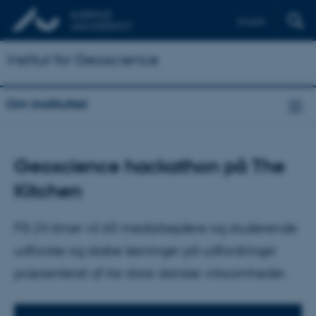
English
Institut for Geoscience
Om instituttet
Geoscience hackathon på The
Kitchen
På 24 timer vil 60 medarbejdere og studerende
udforske og skabe løsninger på udfordringer
præsenteret af tre store danske virksomheder.