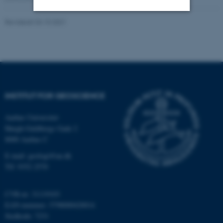
Revideret 04.10.2021
Nødvendige
Statistiske
Marketing
Funktionelle
Uklassificerede
Nødvendige cookies hjælper
INSTITUT FOR GEOSCIENCE
med at gøre hjemmesiden
brugbar ved at aktivere nogle
Aarhus Universitet
grundlæggende funktioner
Høegh-Guldbergs Gade 2
som navigation mm.
8000 Aarhus C
Hjemmesiden kan ikke
E-mail: geologi@au.dk
fungerer uden disse cookies.
Tlf: 9352 2570
CVR-nr: 31119103
EAN-nummer: 5798000420014
Navn
Udbyder / Domæne
Stedkode: 7231
be_typo_user
TYPO3 Association