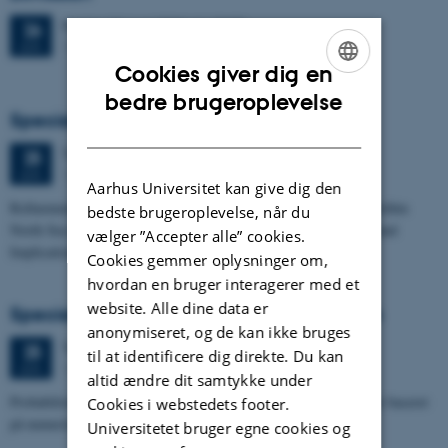
Fredag
26.
juni 2026,
kl. 13:00
26
1671-137
JUN.
Cookies giver dig en
ENGLISH
bedre brugeroplevelse
Specialeforsvar, Frederik Winther Foged
DANISH
Torsdag
25.
juni 2026,
kl. 13:15
25
1673-118
JUN.
Aarhus Universitet kan give dig den
Refinement of the Stratigraphic Framework of Units 50 and 60 within
bedste brugeroplevelse, når du
North Sea I - Depositional Environments, Geological Evolution and
vælger ”Accepter alle” cookies.
Implications for…
Cookies gemmer oplysninger om,
hvordan en bruger interagerer med et
website. Alle dine data er
Specialeforsvar, Pernille Runge Jørgensen
anonymiseret, og de kan ikke bruges
Torsdag
25.
juni 2026,
kl. 13:00
25
til at identificere dig direkte. Du kan
1671-137
JUN.
altid ændre dit samtykke under
Probabilistisk tilgang til opdatering af de hydrologiske typologier baseret
Cookies i webstedets footer.
på numeriske grundvandsmodeller
Universitetet bruger egne cookies og